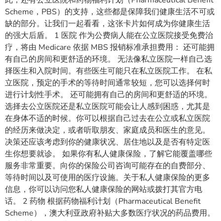
此，还有公立医院和药物福利计划（Pharmaceutical Benefit
Scheme，PBS）的支持，这些都是保障我们健康生活不可或
缺的部分。让我们一起看看，这张卡片如何成为你健康生活
的强大后盾。 1 医院 作为公费病人能在公立医院接受免费治
疗，将由 Medicare 依据 MBS 报销标准承担费用： 还可能拥
有自己的房间和更舒适的环境。 无法像私立医院一样自己选
择医生和入院时间。有些医生可能只在私立医院工作。 在私
立医院，预定的手术的等待时间通常较短，您可以选择何时
进行计划性手术。 还可能拥有自己的房间和更舒适的环境。
选择去公立医院还是私立医院可能会让人感到困惑，尤其是
在身体不适的时候。你可以根据自己过去在公立或私立医院
的经历来做决定，或者听取朋友、家庭成员和医生的意见。
决策还应该考虑到你的健康状况、居住地以及是否有特定医
生你想要就诊。 如果你有私人健康保险，了解它能覆盖哪些
服务非常重要。向你的保险公司咨询可能存在的自费部分、
等待时间以及可使用的医疗设施。关于私人健康保险的更多
信息，你可以访问您私人健康保险的网站或拨打其官方电
话。 2 药物 根据药物福利计划（Pharmaceutical Benefit
Scheme），澳大利亚政府补贴大多数医疗状况的药品费用。