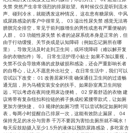
失禁 突然产生非常强烈的排尿欲望。有时候仅仅是听到流水
声、碰到冷水，就能诱发这种情况 。这在患有糖尿病、中风
或尿路感染的客户中很常见 。 03 溢出性尿失禁 感觉无法将
膀胱完全排空，常见于前列腺增生的男性或患有严重便秘的
人群 。 03 功能性尿失禁 长者的泌尿系统本身是正常的，但
由于行动缓慢、关节炎或是认知障碍（例如忘记厕所在哪
里），导致无法及时走到卫生间，或环境障碍（难以解开复
杂的衣物扣件）等。 日常生活护理小贴士 如果不加以重视，
失禁不仅会导致疼痛的皮肤破损和感染，还会严重影响长者
的自尊心，让人不愿意外出社交 。在日常生活中，我们可以
尝试以下改变： 01 改善居家环境 确保通往卫生间的过道畅
通无阻，并为马桶安装安全的扶手。如果卧室离卫生间较
远，可以考虑在夜间使用床边便椅 。 02 穿着舒适的衣物 建
议将带有复杂纽扣和拉链的裤子换成松紧腰带款式，让如厕
更加方便快捷 。 03 规律的如厕习惯 可以尝试制定如厕时间
表，每两小时提醒自己排尿一次，这能有效防止漏尿 。 04
保持充足的水分与营养 千万不要因为害怕去厕所就不喝水！
每天应鼓励摄入至少1.5升的液体以预防尿路感染，多吃富含