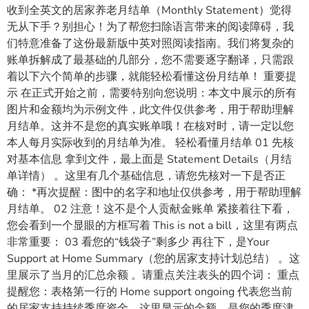
收到全英文的居家养老月结单（Monthly Statement）觉得
无从下手？别担心！为了帮您扫除语言带来的阅读障碍，我
们特意准备了这份最新版中英对照阅读指南。我们将复杂的
账单拆解成了最基础的几部分，您不需要逐字翻译，只需跟
着以下六个简单的步骤，就能轻松看懂这份月结单！ 重要提
示 在正式开始之前，需要特别向您说明：本文中展示的所有
图片和金额均为示例文件，此文件仅供参考，用于帮助理解
月结单。这并不是您的真实账单哦！在核对时，请一定以您
本人每月实际收到的月结单为准。 轻松看懂月结单 01 先核
对基本信息 拿到文件，最上面是 Statement Details（月结
单详情） 。这里有几个基础信息，请您先核对一下是否正
确： *再次提醒：图中的名字和地址仅供参考，用于帮助理解
月结单。 02 注意！这不是个人贡献金账单 紧接着往下看，
您会看到一个显眼的方框写着 This is not a bill，这里有两点
非常重要： 03 看您的“钱袋子”剩多少 再往下，是Your
Support at Home Summary（您的居家支持计划总结） 。这
里展示了当月的汇总余额 。请重点关注表头的四个词： 重点
提醒您：表格第一行的 Home support ongoing 代表您当前
的居家支持持续季度资金。这里显示的金额，是您的季度津