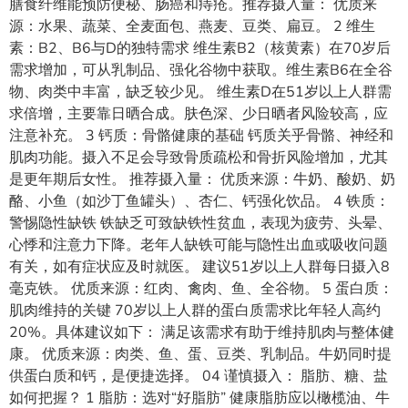
膳食纤维能预防便秘、肠癌和痔疮。推荐摄入量： 优质来
源：水果、蔬菜、全麦面包、燕麦、豆类、扁豆。 2 维生
素：B2、B6与D的独特需求 维生素B2（核黄素）在70岁后
需求增加，可从乳制品、强化谷物中获取。维生素B6在全谷
物、肉类中丰富，缺乏较少见。 维生素D在51岁以上人群需
求倍增，主要靠日晒合成。肤色深、少日晒者风险较高，应
注意补充。 3 钙质：骨骼健康的基础 钙质关乎骨骼、神经和
肌肉功能。摄入不足会导致骨质疏松和骨折风险增加，尤其
是更年期后女性。 推荐摄入量： 优质来源：牛奶、酸奶、奶
酪、小鱼（如沙丁鱼罐头）、杏仁、钙强化饮品。 4 铁质：
警惕隐性缺铁 铁缺乏可致缺铁性贫血，表现为疲劳、头晕、
心悸和注意力下降。老年人缺铁可能与隐性出血或吸收问题
有关，如有症状应及时就医。 建议51岁以上人群每日摄入8
毫克铁。 优质来源：红肉、禽肉、鱼、全谷物。 5 蛋白质：
肌肉维持的关键 70岁以上人群的蛋白质需求比年轻人高约
20%。具体建议如下： 满足该需求有助于维持肌肉与整体健
康。 优质来源：肉类、鱼、蛋、豆类、乳制品。牛奶同时提
供蛋白质和钙，是便捷选择。 04 谨慎摄入： 脂肪、糖、盐
如何把握？ 1 脂肪：选对“好脂肪” 健康脂肪应以橄榄油、牛