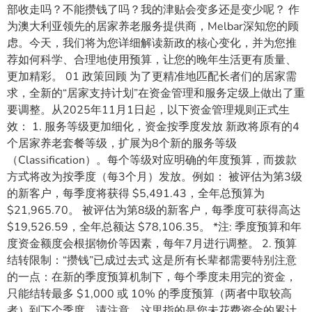
部收走吗？不能攒钱了吗？我的津贴会变多还是变少呢？ 作
为澳大利亚领先的居家养老服务提供商，Melbar深知您的顾
虑。今天，我们将为您详细解读新政的核心变化，并为您推
荐如何科学、合理地使用预算，让您的晚年生活更有质量、
更加精彩。 01 政策回顾 为了更精准地匹配长者们的居家需
求，全新的“居家支持计划”在资金管理和服务定级上做出了重
要调整。从2025年11月1日起，以下资金管理规则正式生
效： 1. 服务等级更加细化，资金按季度发放 新政将原有的4
个居家养老套餐等级，扩展为8个新的服务等级
（Classification）。每个等级对应明确的年度预算，而拨款
方式将改为按季度（每3个月）发放。例如： 被评估为第3级
的新客户，每季度将获得 $5,491.43，全年总预算为
$21,965.70。 被评估为第8级的新客户，每季度可获得高达
$19,526.59，全年总额达 $78,106.35。 *注: 季度预算和年
度资金额度会根据物价等因素，每年7月进行调整。 2. 预算
结转限制：“攒钱”已成过去式 这是所有长辈都需要特别注意
的一点：在新的季度预算机制下，每个季度未用完的资金，
只能结转最多 $1,000 或 10% 的季度预算（两者中取较高
者）到下个季度。请注意，这里指的是您未花费资金的累计