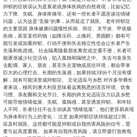
抑郁的症状误认为是衰老或身体疾病的自然表现，比如记忆
力下降、失眠、身体疼痛等。还有一些长者不愿意谈论情绪
问题，认为这是“丢脸”的事，从而延迟了就医。 老年抑郁症
的主要原因 身体健康问题慢性疾病、癌症、关节炎、甲状腺
疾病，甚至某些药物（如降压药、止痛药、类固醇）都有可
能引发或加重抑郁。行动不便和失去独立性也会让长者产生
失落和焦虑感。 社会隔离随着朋友离世或交通不便，长者可
能逐渐减少社交活动，陷入孤独和隔绝之中。 失去与丧亲失
去配偶、家人、朋友，甚至失去宠物或居住环境，都会带来
巨大的心理打击。长期的失落感，如果持续3到6个月没有缓
解，就有可能演变成抑郁症。 文化适应与乡愁 对许多华裔长
者来说，移民到澳大利亚意味着远离熟悉的语言环境、饮食
习惯、亲友圈和文化节日。长期的跨文化适应压力以及乡愁
可能导致情绪低落、失眠、孤独感，甚至诱发抑郁。 和年轻
人不同，长者往往不会主动谈及“情绪低落”，他们更容易表现
为身体和行为上的变化： 注意 如果抑郁症状持续超过2周，
应及时就医。这些都可能是抑郁或自我伤害风险的信号，需
要引起高度重视。 如果有自我伤害风险，请立即拨打急救电