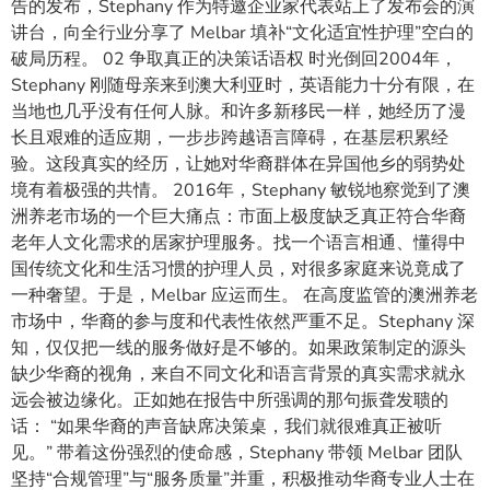
告的发布，Stephany 作为特邀企业家代表站上了发布会的演
讲台，向全行业分享了 Melbar 填补“文化适宜性护理”空白的
破局历程。 02 争取真正的决策话语权 时光倒回2004年，
Stephany 刚随母亲来到澳大利亚时，英语能力十分有限，在
当地也几乎没有任何人脉。和许多新移民一样，她经历了漫
长且艰难的适应期，一步步跨越语言障碍，在基层积累经
验。这段真实的经历，让她对华裔群体在异国他乡的弱势处
境有着极强的共情。 2016年，Stephany 敏锐地察觉到了澳
洲养老市场的一个巨大痛点：市面上极度缺乏真正符合华裔
老年人文化需求的居家护理服务。找一个语言相通、懂得中
国传统文化和生活习惯的护理人员，对很多家庭来说竟成了
一种奢望。于是，Melbar 应运而生。 在高度监管的澳洲养老
市场中，华裔的参与度和代表性依然严重不足。Stephany 深
知，仅仅把一线的服务做好是不够的。如果政策制定的源头
缺少华裔的视角，来自不同文化和语言背景的真实需求就永
远会被边缘化。正如她在报告中所强调的那句振聋发聩的
话： “如果华裔的声音缺席决策桌，我们就很难真正被听
见。” 带着这份强烈的使命感，Stephany 带领 Melbar 团队
坚持“合规管理”与“服务质量”并重，积极推动华裔专业人士在