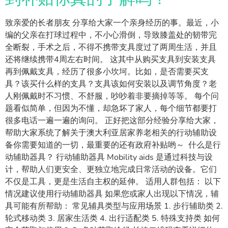
致亲爱的长者朋友 分享给大家一个亲身经历的事。最近，小
编的父亲在打球过程中，不小心滑倒，导致膝盖处的韧带完
全断裂，手术之后，不得不携带支具度过了两周生活，并且
还将继续携带4周左右时间。 这其中从购买支具到安装支具
再到佩戴支具，经历了很多小坎坷。比如，是否需要买支
具？该买什么样的支具？支具该如何安装以及调节角度？老
人刚佩戴时不习惯、不舒服，吵吵着非要摘掉等等。 每个问
题看似简单，但因为不懂，却急坏了家人，每个细节都要打
很多电话一遍一遍的询问。 正好把这部分经验分享给大家，
帮助大家系统了解关于澳大利亚居家养老相关的行动辅助设
备你需要知道的一切，最重要的还有政府补贴哟～ 什么是行
动辅助器具？ 行动辅助器具 Mobility aids 是通过科技与设
计，帮助人们更安全、更独立地完成日常活动的设备。它们
不仅是工具，更是生活自主权的延伸。 适用人群包括： 以下
情况建议使用行动辅助器具 如果您或家人出现以下情况，辅
具可能有所帮助： 常见辅具类型与应用场景 1. 步行辅助类 2.
轮式移动类 3. 居家生活类 4. 出行适配类 5. 特殊支持类 如何