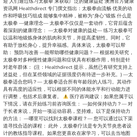
迎 人们通过练习太极拳 来获取广泛的健康益处 澳洲官方健康
资讯网 Healthdirect 专门撰文指出：太极拳由流畅 优美的动
作和呼吸技巧组成 能够集中精神，被称为“身心”锻炼 什么是
太极拳 —健康理念— 太极拳不仅仅是一套动作，它背后蕴含
着深刻的健康理念： —太极拳对健康的益处— 练习太极拳可
以温和地锻炼身体的肌肉和关节，并提高柔韧性。同时，它
有助于放松身心，提升幸福感。具体来说，太极拳可以帮
助： 预防与改善 —能帮助哪些健康问题？— 根据相关研究，
太极拳对多种慢性健康问题和症状具有积极作用，特别是针
对老年群体： (注：Healthdirect 提示，虽然已有研究支持上
述益处，但在某些领域的证据强度仍有待进一步补充。) —太
极拳适合您吗？— 太极拳适合所有年龄段的人练习。其动作
具有高度的适应性，可以根据不同的体能水平和行动能力进
行调整，包括术后康复者。
医疗咨询建议：如果您属于以
下情况，请在开始练习前咨询医生： —如何保持动力？— 对
于长者来说，开始一项运动容易，坚持难。以下是保持动力
的方法： —哪里可以找到太极拳课程？— 您可以通过以下渠
道寻找合适的课程： 此外，太极拳疗法是专为关节炎患者设
计的教练指导课程。如果您更喜欢在家学习，可以去当地图