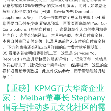
贴总额扣除10%管理费后的实际可用资金。同时，如果您还
获批了其他专项补贴（例如：痴呆症补贴 Dementia
supplements 等），也会一并加在这个总金额里哦！ 04 看
您需要自己付多少钱 看完总预算，再看页面底部的 Your Co-
Contributions（您的自付费） 。这是总结个人自付费用相关
的内容： 这里会清晰列出：本月初余额、本月自付费金额、
本月自付费已支付金额，以及月底前尚未支付的自付费金额
。 下方的表格还会列出当月详细的自付费付款单据明细 。
05 看服务花销明细 翻到第二页，这里是 Services You
Received（您当月所接受的服务详情） 。记录了每一笔钱具
体花在哪儿了，建议您做个简单核对： (温馨提示：这里的金
额和项目是示例数据，此文件仅供参考，用于帮助理解月结
单 […]
【重磅】KPMG百大华裔企业
家： Melbar董事长 Stephany
倡导与推动多元文化社区的需