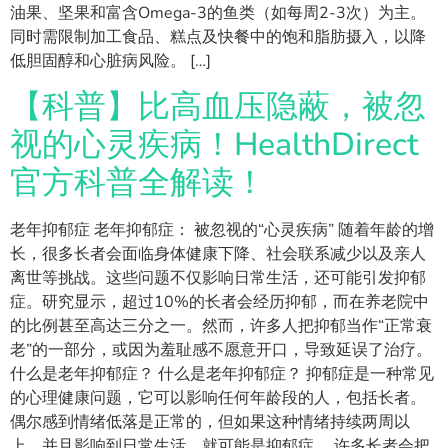
油果、坚果和富含Omega-3的鱼类（如每周2-3次）为主。
同时需限制加工食品、糕点及快餐中的饱和脂肪摄入，以降
低胆固醇和心脏病风险。 […]
【科普】比高血压隐蔽，被忽
视的心灵疾病！HealthDirect
官方科普全解读！
老年抑郁症 老年抑郁症： 被忽视的“心灵疾病” 随着年龄的增
长，很多长者会面临身体健康下降、社会联系减少以及亲人
离世等挑战。这些问题不仅影响日常生活，还可能引发抑郁
症。研究显示，超过10%的长者会经历抑郁，而在养老院中
的比例甚至高达三分之一。然而，许多人把抑郁当作“正常衰
老”的一部分，或因为羞耻感不愿意开口，导致延误了治疗。
什么是老年抑郁症？ 什么是老年抑郁症？ 抑郁症是一种常见
的心理健康问题，它可以影响任何年龄段的人，包括长者。
偶尔感到情绪低落是正常的，但如果这种情绪持续两周以
上，并且影响到日常生活，就可能是抑郁症。 许多长者会把