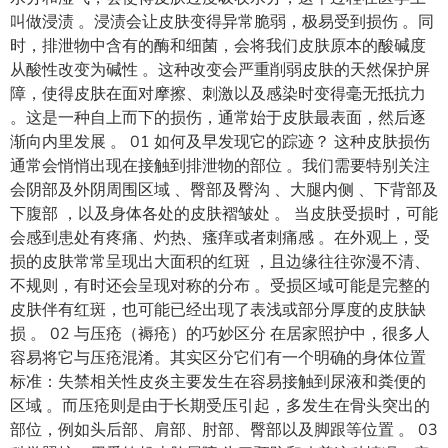
叫做浸渍 。浸渍会让皮肤变得异常脆弱，极易受到损伤 。同
时，排泄物中含有的酶和细菌，会将我们皮肤原本的酸碱度
从酸性改变为碱性 。这种改变会严重削弱皮肤的天然保护屏
障，使得皮肤在面对摩擦、刺激以及感染时变得毫无抵抗力
。这是一种自上而下的损伤，通常始于皮肤最表面，然后逐
渐向内里发展 。 01 如何及早发现它的踪迹？ 这种皮肤损伤
通常会悄悄出现在接触到排泄物的部位 。我们需要特别关注
会阴部及外阴周围区域 、臀部及臀沟 、大腿内侧 、下背部及
下腹部 ，以及身体各处的皮肤褶皱处 。 当皮肤受损时，可能
会感到患处有疼痛、灼热、瘙痒或者刺痛感 。在外观上，受
损的皮肤常常呈现出大面积的红斑 ，且边缘往往弥漫不清、
不规则，有时还会呈现对称的分布 。受损区域可能是完整的
皮肤伴有红斑，也可能已经出现了表浅或部分厚度的皮肤缺
损 。 02 与压疮（褥疮）的巧妙区分 在居家照护中，很多人
容易将它与压疮混淆。其实区分它们有一个明确的身体位置
标准：失禁相关性皮炎主要发生在容易接触到尿液和粪便的
区域 。而压疮则是由于长期受压引起，多发生在骨头突出的
部位，例如头后部、肩部、肘部、臀部以及脚跟等位置 。 03