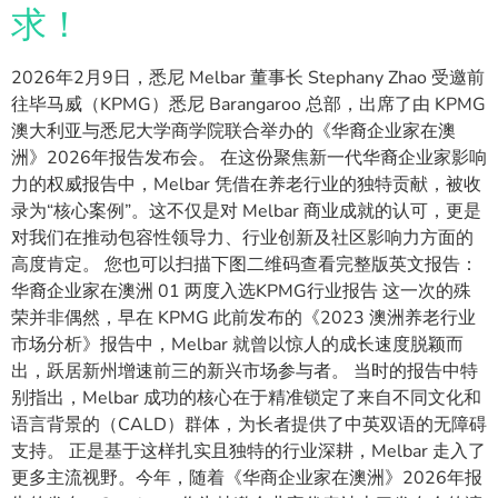
求！
2026年2月9日，悉尼 Melbar 董事长 Stephany Zhao 受邀前
往毕马威（KPMG）悉尼 Barangaroo 总部，出席了由 KPMG
澳大利亚与悉尼大学商学院联合举办的《华裔企业家在澳
洲》2026年报告发布会。 在这份聚焦新一代华裔企业家影响
力的权威报告中，Melbar 凭借在养老行业的独特贡献，被收
录为“核心案例”。这不仅是对 Melbar 商业成就的认可，更是
对我们在推动包容性领导力、行业创新及社区影响力方面的
高度肯定。 您也可以扫描下图二维码查看完整版英文报告：
华裔企业家在澳洲 01 两度入选KPMG行业报告 这一次的殊
荣并非偶然，早在 KPMG 此前发布的《2023 澳洲养老行业
市场分析》报告中，Melbar 就曾以惊人的成长速度脱颖而
出，跃居新州增速前三的新兴市场参与者。 当时的报告中特
别指出，Melbar 成功的核心在于精准锁定了来自不同文化和
语言背景的（CALD）群体，为长者提供了中英双语的无障碍
支持。 正是基于这样扎实且独特的行业深耕，Melbar 走入了
更多主流视野。今年，随着《华商企业家在澳洲》2026年报