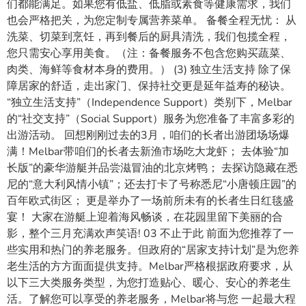
们都能满足。如果您有低盐、低脂或素食等健康需求，我们
也会严格把关，为您定制专属营养菜单。 备餐全程无忧： 从
洗菜、切菜到烹饪，再到餐后的厨具清洗，我们包揽全程，
您只需安心享用美食。（注：备餐服务不包含您购买蔬菜、
肉类、海鲜等食材本身的费用。） (3) 独立生活支持 除了保
障居家的舒适，走出家门、保持社交更是延年益寿的秘诀。
“独立生活支持”（Independence Support）类别下，Melbar
的“社交支持”（Social Support）服务为您准备了丰富多彩的
出游活动。 回想刚刚过去的3月，咱们的长者出游团场场爆
满！Melbar带咱们的长者去新渔市场吃大龙虾； 去体验“加
长版”的豪华游艇并品尝滋冒油的北京烤鸭； 去探访隐藏在悉
尼的“意大利风情小镇”；还去打卡了号称悉尼“小唐顿庄园”的
百年欧式街区； 更是举办了一场前所未有的长者生日红毯盛
宴！ 大家在游艇上迎着海风畅谈，在花园里留下美丽的合
影，整个三月充满欢声笑语! 03 不止于此 前面为您推荐了一
些实用和热门的养老服务。但政府的“居家支持计划”是为您养
老生活的方方面面提供支持。Melbar严格根据政府要求，从
以下三大类服务类型，为您打造贴心、暖心、安心的养老生
活。了解您可以享受的养老服务，Melbar将与您 一起最大程