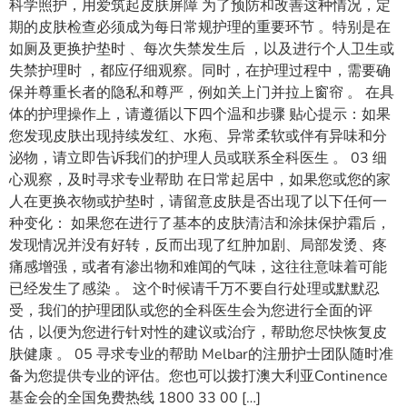
科学照护，用爱筑起皮肤屏障 为了预防和改善这种情况，定
期的皮肤检查必须成为每日常规护理的重要环节 。特别是在
如厕及更换护垫时 、每次失禁发生后 ，以及进行个人卫生或
失禁护理时 ，都应仔细观察。同时，在护理过程中，需要确
保并尊重长者的隐私和尊严，例如关上门并拉上窗帘 。 在具
体的护理操作上，请遵循以下四个温和步骤 贴心提示：如果
您发现皮肤出现持续发红、水疱、异常柔软或伴有异味和分
泌物，请立即告诉我们的护理人员或联系全科医生 。 03 细
心观察，及时寻求专业帮助 在日常起居中，如果您或您的家
人在更换衣物或护垫时，请留意皮肤是否出现了以下任何一
种变化： 如果您在进行了基本的皮肤清洁和涂抹保护霜后，
发现情况并没有好转，反而出现了红肿加剧、局部发烫、疼
痛感增强，或者有渗出物和难闻的气味，这往往意味着可能
已经发生了感染 。 这个时候请千万不要自行处理或默默忍
受，我们的护理团队或您的全科医生会为您进行全面的评
估，以便为您进行针对性的建议或治疗，帮助您尽快恢复皮
肤健康 。 05 寻求专业的帮助 Melbar的注册护士团队随时准
备为您提供专业的评估。您也可以拨打澳大利亚Continence
基金会的全国免费热线 1800 33 00 […]