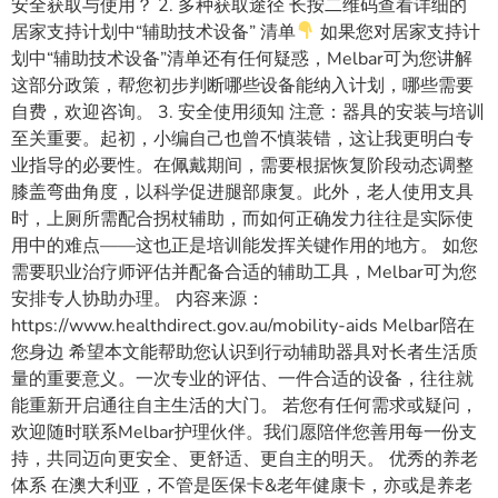
安全获取与使用？ 2. 多种获取途径 长按二维码查看详细的
居家支持计划中“辅助技术设备” 清单
如果您对居家支持计
划中“辅助技术设备”清单还有任何疑惑，Melbar可为您讲解
这部分政策，帮您初步判断哪些设备能纳入计划，哪些需要
自费，欢迎咨询。 3. 安全使用须知 注意：器具的安装与培训
至关重要。起初，小编自己也曾不慎装错，这让我更明白专
业指导的必要性。在佩戴期间，需要根据恢复阶段动态调整
膝盖弯曲角度，以科学促进腿部康复。此外，老人使用支具
时，上厕所需配合拐杖辅助，而如何正确发力往往是实际使
用中的难点——这也正是培训能发挥关键作用的地方。 如您
需要职业治疗师评估并配备合适的辅助工具，Melbar可为您
安排专人协助办理。 内容来源：
https://www.healthdirect.gov.au/mobility-aids Melbar陪在
您身边 希望本文能帮助您认识到行动辅助器具对长者生活质
量的重要意义。一次专业的评估、一件合适的设备，往往就
能重新开启通往自主生活的大门。 若您有任何需求或疑问，
欢迎随时联系Melbar护理伙伴。我们愿陪伴您善用每一份支
持，共同迈向更安全、更舒适、更自主的明天。 优秀的养老
体系 在澳大利亚，不管是医保卡&老年健康卡，亦或是养老