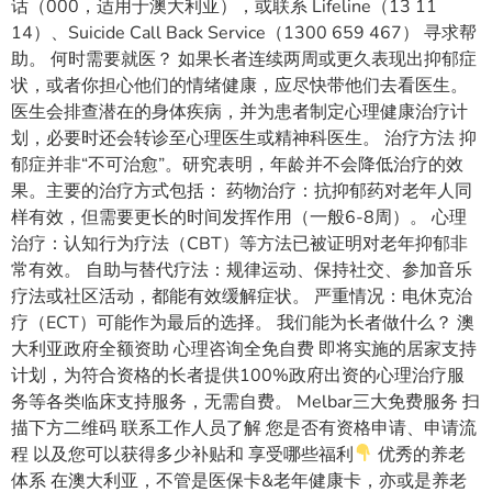
话（000，适用于澳大利亚），或联系 Lifeline（13 11
14）、Suicide Call Back Service（1300 659 467） 寻求帮
助。 何时需要就医？ 如果长者连续两周或更久表现出抑郁症
状，或者你担心他们的情绪健康，应尽快带他们去看医生。
医生会排查潜在的身体疾病，并为患者制定心理健康治疗计
划，必要时还会转诊至心理医生或精神科医生。 治疗方法 抑
郁症并非“不可治愈”。研究表明，年龄并不会降低治疗的效
果。主要的治疗方式包括： 药物治疗：抗抑郁药对老年人同
样有效，但需要更长的时间发挥作用（一般6-8周）。 心理
治疗：认知行为疗法（CBT）等方法已被证明对老年抑郁非
常有效。 自助与替代疗法：规律运动、保持社交、参加音乐
疗法或社区活动，都能有效缓解症状。 严重情况：电休克治
疗（ECT）可能作为最后的选择。 我们能为长者做什么？ 澳
大利亚政府全额资助 心理咨询全免自费 即将实施的居家支持
计划，为符合资格的长者提供100%政府出资的心理治疗服
务等各类临床支持服务，无需自费。 Melbar三大免费服务 扫
描下方二维码 联系工作人员了解 您是否有资格申请、申请流
程 以及您可以获得多少补贴和 享受哪些福利
优秀的养老
体系 在澳大利亚，不管是医保卡&老年健康卡，亦或是养老