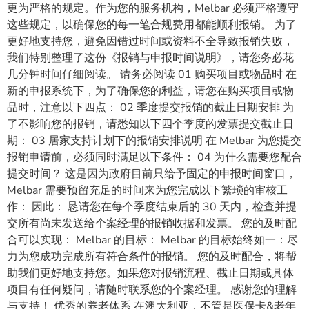
更为严格的规定。作为您的服务机构，Melbar 必须严格遵守
这些规定，以确保您的每一笔合规费用都能顺利报销。 为了
更好地支持您，避免因错过时间或资料不全导致报销失败，
我们特别整理了这份《报销与申报时间说明》，请您务必花
几分钟时间仔细阅读。 请务必阅读 01 购买项目或物品时 在
新的申报系统下，为了确保您的利益，请您在购买项目或物
品时，注意以下四点： 02 季度提交报销的截止日期安排 为
了不影响您的报销，请悉知以下四个季度的发票提交截止日
期： 03 居家支持计划下的报销安排说明 在 Melbar 为您提交
报销申请前，必须同时满足以下条件： 04 为什么需要您配合
提交时间？ 这是因为政府目前只给予固定的申报时间窗口，
Melbar 需要预留充足的时间来为您完成以下繁琐的审核工
作： 因此： 恳请您在每个季度结束后的 30 天内，检查并提
交所有尚未发送给个案经理的报销收据和发票。 您的及时配
合可以实现： Melbar 的目标： Melbar 的目标始终如一：尽
力为您成功完成所有符合条件的报销。 您的及时配合，将帮
助我们更好地支持您。如果您对报销流程、截止日期或具体
项目有任何疑问，请随时联系您的个案经理。 感谢您的理解
与支持！ 优秀的养老体系 在澳大利亚，不管是医保卡&老年