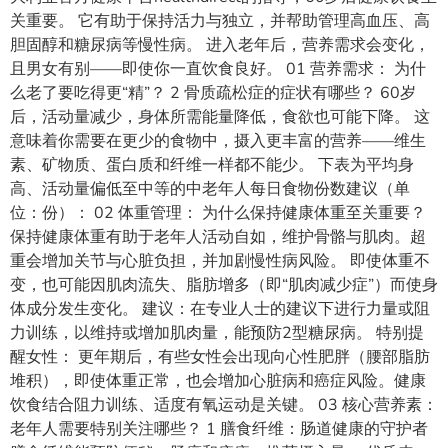
关重要。 它有助于保持活力与独立，并帮助管理高血压、高
胆固醇和糖尿病等慢性病。 进入老年后，营养需求会变化，
且男女有别——即使你一直饮食良好。 01 营养需求： 为什
么老了要吃得更“精”？ 2 骨质疏松症的症状有哪些？ 60岁
后，活动量减少，身体所需能量降低，食欲也可能下降。 这
意味着你需要在更少的食物中，摄入更丰富的营养——维生
素、矿物质、蛋白质和纤维一样都不能少。 下表为平均身
高、活动量偏低至中等的中老年人每日食物份数建议（单
位：份）： 02 体重管理： 为什么保持健康体重至关重要？
保持健康体重有助于老年人活动自如，维护骨骼与肌肉。超
重会增加关节与心脏负担，并加剧慢性病风险。 即使体重不
变，也可能因肌肉流失、脂肪增多（即“肌肉减少症”）而使身
体成分发生变化。 建议：在专业人士的建议下进行力量或阻
力训练，以维持或增加肌肉量，能预防2型糖尿病。 特别提
醒女性： 更年期后，有些女性会出现向心性肥胖（腰部脂肪
堆积），即使体重正常，也会增加心脏病和癌症风险。健康
饮食结合阻力训练、适度有氧运动是关键。 03 核心营养素：
老年人需要特别关注哪些？ 1 膳食纤维：肠道健康的守护者