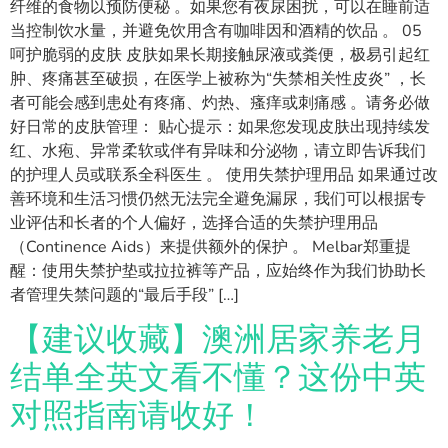
纤维的食物以预防便秘 。如果您有夜尿困扰，可以在睡前适
当控制饮水量，并避免饮用含有咖啡因和酒精的饮品 。 05
呵护脆弱的皮肤 皮肤如果长期接触尿液或粪便，极易引起红
肿、疼痛甚至破损，在医学上被称为“失禁相关性皮炎” ，长
者可能会感到患处有疼痛、灼热、瘙痒或刺痛感 。请务必做
好日常的皮肤管理： 贴心提示：如果您发现皮肤出现持续发
红、水疱、异常柔软或伴有异味和分泌物，请立即告诉我们
的护理人员或联系全科医生 。 使用失禁护理用品 如果通过改
善环境和生活习惯仍然无法完全避免漏尿，我们可以根据专
业评估和长者的个人偏好，选择合适的失禁护理用品
（Continence Aids）来提供额外的保护 。 Melbar郑重提
醒：使用失禁护垫或拉拉裤等产品，应始终作为我们协助长
者管理失禁问题的“最后手段” […]
【建议收藏】澳洲居家养老月
结单全英文看不懂？这份中英
对照指南请收好！