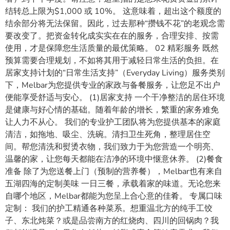
结转总上限为$1,000 或 10%。 这意味着，超出这个额度的
结余部分将无法保留。因此，过去那种“攒钱不花”的老观念需
要改变了。把资金转化成实实在在的服务，合理安排、按需
使用，才是保障您生活质量的最优策略。 02 精彩服务 既然
预算需要合理规划，不如将其用于减轻日常生活的负担。在
居家支持计划的“日常生活支持”（Everyday Living）服务类别
下，Melbar为您提供专业的家政与备餐服务，让您足不出户
便能享受舒适与安心。 (1)居家支持 一个干净整洁的居住环境
是健康与好心情的基础。随着年龄的增长，繁重的家务难免
让人力不从心。 我们的专业护工团队将为您提供基本的家庭
清洁，如拖地、吸尘、洗碗。清扫卫生死角，整理居住空
间。帮您清洗和熨烫衣物，我们致力于为您营造一个明亮、
温馨的家，让您每天都能在洁净的环境中惬意休养。 (2)餐食
准备 除了为您送餐上门（预制的营养餐），Melbar也有来自
五湖四海的定制美味 一日三餐，承载着家的味道。无论您来
自哪个地区，Melbar都能为您呈上合心意的佳肴。 专属口味
定制： 我们的护工精通各种菜系。想重温北方的纯手工饺
子、东北炖菜？或是品尝南方的红烧肉、四川的回锅肉？我