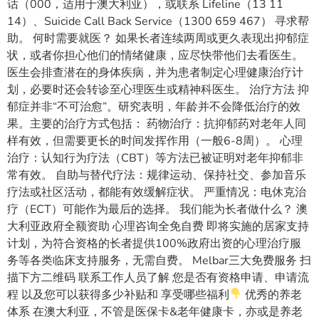
话（000，适用于澳大利亚），或联系 Lifeline（13 11
14）、Suicide Call Back Service（1300 659 467） 寻求帮
助。 何时需要就医？ 如果长者连续两周或更久表现出抑郁症
状，或者你担心他们的情绪健康，应尽快带他们去看医生。
医生会排查潜在的身体疾病，并为患者制定心理健康治疗计
划，必要时还会转诊至心理医生或精神科医生。 治疗方法 抑
郁症并非“不可治愈”。研究表明，年龄并不会降低治疗的效
果。主要的治疗方式包括： 药物治疗：抗抑郁药对老年人同
样有效，但需要更长的时间发挥作用（一般6-8周）。 心理
治疗：认知行为疗法（CBT）等方法已被证明对老年抑郁非
常有效。 自助与替代疗法：规律运动、保持社交、参加音乐
疗法或社区活动，都能有效缓解症状。 严重情况：电休克治
疗（ECT）可能作为最后的选择。 我们能为长者做什么？ 澳
大利亚政府全额资助 心理咨询全免自费 即将实施的居家支持
计划，为符合资格的长者提供100%政府出资的心理治疗服
务等各类临床支持服务，无需自费。 Melbar三大免费服务 扫
描下方二维码 联系工作人员了解 您是否有资格申请、申请流
程 以及您可以获得多少补贴和 享受哪些福利
优秀的养老
体系 在澳大利亚，不管是医保卡&老年健康卡，亦或是养老