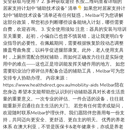
安全获取与使用？ 2. 多种获取途径 长按二维码查看详细的
居家支持计划中“辅助技术设备” 清单
如果您对居家支持计
划中“辅助技术设备”清单还有任何疑惑，Melbar可为您讲解
这部分政策，帮您初步判断哪些设备能纳入计划，哪些需要
自费，欢迎咨询。 3. 安全使用须知 注意：器具的安装与培训
至关重要。起初，小编自己也曾不慎装错，这让我更明白专
业指导的必要性。在佩戴期间，需要根据恢复阶段动态调整
膝盖弯曲角度，以科学促进腿部康复。此外，老人使用支具
时，上厕所需配合拐杖辅助，而如何正确发力往往是实际使
用中的难点——这也正是培训能发挥关键作用的地方。 如您
需要职业治疗师评估并配备合适的辅助工具，Melbar可为您
安排专人协助办理。 内容来源：
https://www.healthdirect.gov.au/mobility-aids Melbar陪在
您身边 希望本文能帮助您认识到行动辅助器具对长者生活质
量的重要意义。一次专业的评估、一件合适的设备，往往就
能重新开启通往自主生活的大门。 若您有任何需求或疑问，
欢迎随时联系Melbar护理伙伴。我们愿陪伴您善用每一份支
持，共同迈向更安全、更舒适、更自主的明天。 优秀的养老
体系 在澳大利亚，不管是医保卡&老年健康卡，亦或是养老