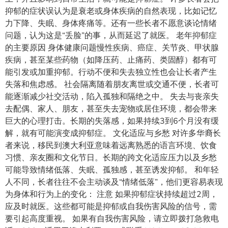
抑郁的症状误认为是衰老或身体疾病的自然表现，比如记忆
力下降、失眠、身体疼痛等。还有一些长者不愿意谈论情绪
问题，认为这是“丢脸”的事，从而延迟了就医。 老年抑郁症
的主要原因 身体健康问题慢性疾病、癌症、关节炎、甲状腺
疾病，甚至某些药物（如降压药、止痛药、类固醇）都有可
能引发或加重抑郁。行动不便和失去独立性也会让长者产生
失落和焦虑感。 社会隔离随着朋友离世或交通不便，长者可
能逐渐减少社交活动，陷入孤独和隔绝之中。 失去与丧亲失
去配偶、家人、朋友，甚至失去宠物或居住环境，都会带来
巨大的心理打击。长期的失落感，如果持续3到6个月没有缓
解，就有可能演变成抑郁症。 文化适应与乡愁 对许多华裔长
者来说，移民到澳大利亚意味着远离熟悉的语言环境、饮食
习惯、亲友圈和文化节日。长期的跨文化适应压力以及乡愁
可能导致情绪低落、失眠、孤独感，甚至诱发抑郁。 和年轻
人不同，长者往往不会主动谈及“情绪低落”，他们更容易表现
为身体和行为上的变化： 注意 如果抑郁症状持续超过2周，
应及时就医。这些都可能是抑郁或自我伤害风险的信号，需
要引起高度重视。 如果有自我伤害风险，请立即拨打急救电