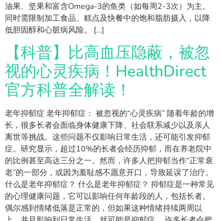
油果、坚果和富含Omega-3的鱼类（如每周2-3次）为主。
同时需限制加工食品、糕点及快餐中的饱和脂肪摄入，以降
低胆固醇和心脏病风险。 […]
【科普】比高血压隐蔽，被忽
视的心灵疾病！HealthDirect
官方科普全解读！
老年抑郁症 老年抑郁症： 被忽视的“心灵疾病” 随着年龄的增
长，很多长者会面临身体健康下降、社会联系减少以及亲人
离世等挑战。这些问题不仅影响日常生活，还可能引发抑郁
症。研究显示，超过10%的长者会经历抑郁，而在养老院中
的比例甚至高达三分之一。然而，许多人把抑郁当作“正常衰
老”的一部分，或因为羞耻感不愿意开口，导致延误了治疗。
什么是老年抑郁症？ 什么是老年抑郁症？ 抑郁症是一种常见
的心理健康问题，它可以影响任何年龄段的人，包括长者。
偶尔感到情绪低落是正常的，但如果这种情绪持续两周以
上，并且影响到日常生活，就可能是抑郁症。 许多长者会把