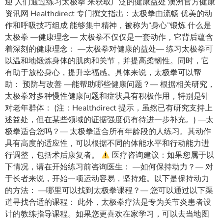
迎 人们通过练习太极拳 来获取广泛的健康益处 澳洲官方健康
资讯网 Healthdirect 专门撰文指出：太极拳由流畅 优美的动
作和呼吸技巧组成 能够集中精神，被称为“身心”锻炼 什么是
太极拳 —健康理念— 太极拳不仅仅是一套动作，它背后蕴含
着深刻的健康理念： —太极拳对健康的益处— 练习太极拳可
以温和地锻炼身体的肌肉和关节，并提高柔韧性。同时，它
有助于放松身心，提升幸福感。具体来说，太极拳可以帮
助： 预防与改善 —能帮助哪些健康问题？— 根据相关研究，
太极拳对多种慢性健康问题和症状具有积极作用，特别是针
对老年群体： (注：Healthdirect 提示，虽然已有研究支持上
述益处，但在某些领域的证据强度仍有待进一步补充。) —太
极拳适合您吗？— 太极拳适合所有年龄段的人练习。其动作
具有高度的适应性，可以根据不同的体能水平和行动能力进
行调整，包括术后康复者。
医疗咨询建议：如果您属于以
下情况，请在开始练习前咨询医生： —如何保持动力？— 对
于长者来说，开始一项运动容易，坚持难。以下是保持动力
的方法： —哪里可以找到太极拳课程？— 您可以通过以下渠
道寻找合适的课程： 此外，太极拳疗法是专为关节炎患者设
计的教练指导课程。如果您更喜欢在家学习，可以去当地图