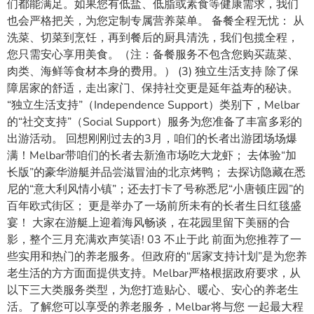
们都能满足。如果您有低盐、低脂或素食等健康需求，我们
也会严格把关，为您定制专属营养菜单。 备餐全程无忧： 从
洗菜、切菜到烹饪，再到餐后的厨具清洗，我们包揽全程，
您只需安心享用美食。（注：备餐服务不包含您购买蔬菜、
肉类、海鲜等食材本身的费用。） (3) 独立生活支持 除了保
障居家的舒适，走出家门、保持社交更是延年益寿的秘诀。
“独立生活支持”（Independence Support）类别下，Melbar
的“社交支持”（Social Support）服务为您准备了丰富多彩的
出游活动。 回想刚刚过去的3月，咱们的长者出游团场场爆
满！Melbar带咱们的长者去新渔市场吃大龙虾； 去体验“加
长版”的豪华游艇并品尝滋冒油的北京烤鸭； 去探访隐藏在悉
尼的“意大利风情小镇”；还去打卡了号称悉尼“小唐顿庄园”的
百年欧式街区； 更是举办了一场前所未有的长者生日红毯盛
宴！ 大家在游艇上迎着海风畅谈，在花园里留下美丽的合
影，整个三月充满欢声笑语! 03 不止于此 前面为您推荐了一
些实用和热门的养老服务。但政府的“居家支持计划”是为您养
老生活的方方面面提供支持。Melbar严格根据政府要求，从
以下三大类服务类型，为您打造贴心、暖心、安心的养老生
活。了解您可以享受的养老服务，Melbar将与您 一起最大程