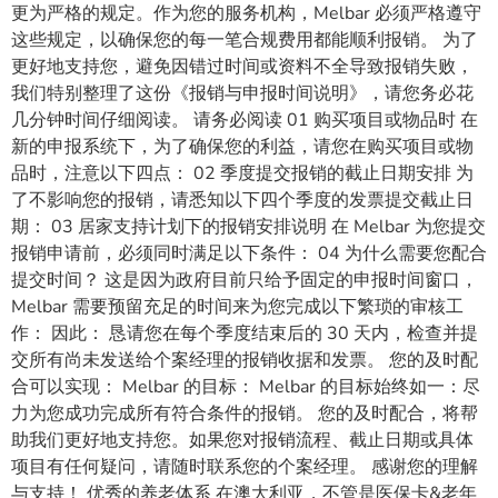
更为严格的规定。作为您的服务机构，Melbar 必须严格遵守
这些规定，以确保您的每一笔合规费用都能顺利报销。 为了
更好地支持您，避免因错过时间或资料不全导致报销失败，
我们特别整理了这份《报销与申报时间说明》，请您务必花
几分钟时间仔细阅读。 请务必阅读 01 购买项目或物品时 在
新的申报系统下，为了确保您的利益，请您在购买项目或物
品时，注意以下四点： 02 季度提交报销的截止日期安排 为
了不影响您的报销，请悉知以下四个季度的发票提交截止日
期： 03 居家支持计划下的报销安排说明 在 Melbar 为您提交
报销申请前，必须同时满足以下条件： 04 为什么需要您配合
提交时间？ 这是因为政府目前只给予固定的申报时间窗口，
Melbar 需要预留充足的时间来为您完成以下繁琐的审核工
作： 因此： 恳请您在每个季度结束后的 30 天内，检查并提
交所有尚未发送给个案经理的报销收据和发票。 您的及时配
合可以实现： Melbar 的目标： Melbar 的目标始终如一：尽
力为您成功完成所有符合条件的报销。 您的及时配合，将帮
助我们更好地支持您。如果您对报销流程、截止日期或具体
项目有任何疑问，请随时联系您的个案经理。 感谢您的理解
与支持！ 优秀的养老体系 在澳大利亚，不管是医保卡&老年