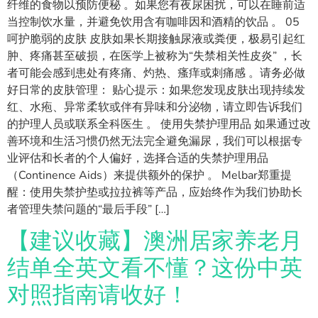
纤维的食物以预防便秘 。如果您有夜尿困扰，可以在睡前适
当控制饮水量，并避免饮用含有咖啡因和酒精的饮品 。 05
呵护脆弱的皮肤 皮肤如果长期接触尿液或粪便，极易引起红
肿、疼痛甚至破损，在医学上被称为“失禁相关性皮炎” ，长
者可能会感到患处有疼痛、灼热、瘙痒或刺痛感 。请务必做
好日常的皮肤管理： 贴心提示：如果您发现皮肤出现持续发
红、水疱、异常柔软或伴有异味和分泌物，请立即告诉我们
的护理人员或联系全科医生 。 使用失禁护理用品 如果通过改
善环境和生活习惯仍然无法完全避免漏尿，我们可以根据专
业评估和长者的个人偏好，选择合适的失禁护理用品
（Continence Aids）来提供额外的保护 。 Melbar郑重提
醒：使用失禁护垫或拉拉裤等产品，应始终作为我们协助长
者管理失禁问题的“最后手段” […]
【建议收藏】澳洲居家养老月
结单全英文看不懂？这份中英
对照指南请收好！