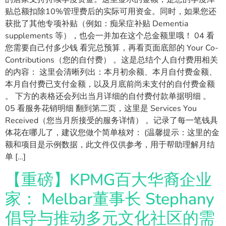
贴总额扣除10%管理费后的实际可用资金。同时，如果您还
获批了其他专项补贴（例如：痴呆症补贴 Dementia
supplements 等），也会一并加在这个总金额里哦！ 04 看
您需要自己付多少钱 看完总预算，再看页面底部的 Your Co-
Contributions（您的自付费） 。这是总结个人自付费用相关
的内容： 这里会清晰列出：本月初余额、本月自付费金额、
本月自付费已支付金额，以及月底前尚未支付的自付费金额
。 下方的表格还会列出当月详细的自付费付款单据明细 。
05 看服务花销明细 翻到第二页，这里是 Services You
Received（您当月所接受的服务详情） 。记录了每一笔钱具
体花在哪儿了，建议您做个简单核对： (温馨提示：这里的金
额和项目是示例数据，此文件仅供参考，用于帮助理解月结
单 […]
【重磅】KPMG百大华裔企业
家： Melbar董事长 Stephany
倡导与推动多元文化社区的需