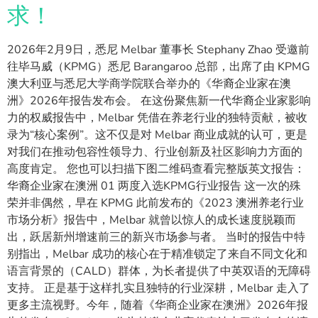
求！
2026年2月9日，悉尼 Melbar 董事长 Stephany Zhao 受邀前
往毕马威（KPMG）悉尼 Barangaroo 总部，出席了由 KPMG
澳大利亚与悉尼大学商学院联合举办的《华裔企业家在澳
洲》2026年报告发布会。 在这份聚焦新一代华裔企业家影响
力的权威报告中，Melbar 凭借在养老行业的独特贡献，被收
录为“核心案例”。这不仅是对 Melbar 商业成就的认可，更是
对我们在推动包容性领导力、行业创新及社区影响力方面的
高度肯定。 您也可以扫描下图二维码查看完整版英文报告：
华裔企业家在澳洲 01 两度入选KPMG行业报告 这一次的殊
荣并非偶然，早在 KPMG 此前发布的《2023 澳洲养老行业
市场分析》报告中，Melbar 就曾以惊人的成长速度脱颖而
出，跃居新州增速前三的新兴市场参与者。 当时的报告中特
别指出，Melbar 成功的核心在于精准锁定了来自不同文化和
语言背景的（CALD）群体，为长者提供了中英双语的无障碍
支持。 正是基于这样扎实且独特的行业深耕，Melbar 走入了
更多主流视野。今年，随着《华商企业家在澳洲》2026年报