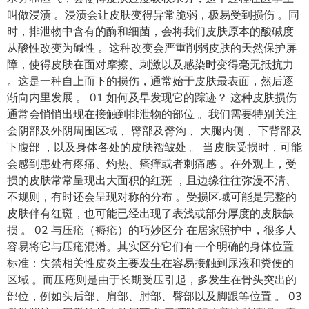
叫做浸渍 。浸渍会让皮肤变得异常脆弱，极易受到损伤 。同
时，排泄物中含有的酶和细菌，会将我们皮肤原本的酸碱度
从酸性改变为碱性 。这种改变会严重削弱皮肤的天然保护屏
障，使得皮肤在面对摩擦、刺激以及感染时变得毫无抵抗力
。这是一种自上而下的损伤，通常始于皮肤最表面，然后逐
渐向内里发展 。 01 如何及早发现它的踪迹？ 这种皮肤损伤
通常会悄悄出现在接触到排泄物的部位 。我们需要特别关注
会阴部及外阴周围区域 、臀部及臀沟 、大腿内侧 、下背部及
下腹部 ，以及身体各处的皮肤褶皱处 。 当皮肤受损时，可能
会感到患处有疼痛、灼热、瘙痒或者刺痛感 。在外观上，受
损的皮肤常常呈现出大面积的红斑 ，且边缘往往弥漫不清、
不规则，有时还会呈现对称的分布 。受损区域可能是完整的
皮肤伴有红斑，也可能已经出现了表浅或部分厚度的皮肤缺
损 。 02 与压疮（褥疮）的巧妙区分 在居家照护中，很多人
容易将它与压疮混淆。其实区分它们有一个明确的身体位置
标准：失禁相关性皮炎主要发生在容易接触到尿液和粪便的
区域 。而压疮则是由于长期受压引起，多发生在骨头突出的
部位，例如头后部、肩部、肘部、臀部以及脚跟等位置 。 03