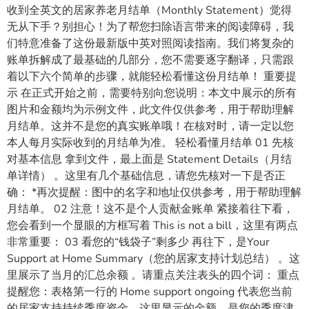
收到全英文的居家养老月结单（Monthly Statement）觉得
无从下手？别担心！为了帮您扫除语言带来的阅读障碍，我
们特意准备了这份最新版中英对照阅读指南。我们将复杂的
账单拆解成了最基础的几部分，您不需要逐字翻译，只需跟
着以下六个简单的步骤，就能轻松看懂这份月结单！ 重要提
示 在正式开始之前，需要特别向您说明：本文中展示的所有
图片和金额均为示例文件，此文件仅供参考，用于帮助理解
月结单。这并不是您的真实账单哦！在核对时，请一定以您
本人每月实际收到的月结单为准。 轻松看懂月结单 01 先核
对基本信息 拿到文件，最上面是 Statement Details（月结
单详情） 。这里有几个基础信息，请您先核对一下是否正
确： *再次提醒：图中的名字和地址仅供参考，用于帮助理解
月结单。 02 注意！这不是个人贡献金账单 紧接着往下看，
您会看到一个显眼的方框写着 This is not a bill，这里有两点
非常重要： 03 看您的“钱袋子”剩多少 再往下，是Your
Support at Home Summary（您的居家支持计划总结） 。这
里展示了当月的汇总余额 。请重点关注表头的四个词： 重点
提醒您：表格第一行的 Home support ongoing 代表您当前
的居家支持持续季度资金。这里显示的金额，是您的季度津