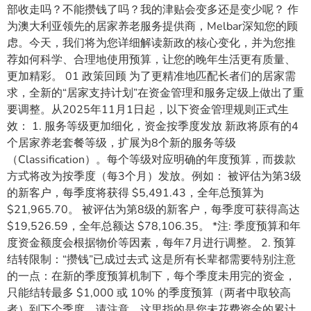
部收走吗？不能攒钱了吗？我的津贴会变多还是变少呢？ 作
为澳大利亚领先的居家养老服务提供商，Melbar深知您的顾
虑。今天，我们将为您详细解读新政的核心变化，并为您推
荐如何科学、合理地使用预算，让您的晚年生活更有质量、
更加精彩。 01 政策回顾 为了更精准地匹配长者们的居家需
求，全新的“居家支持计划”在资金管理和服务定级上做出了重
要调整。从2025年11月1日起，以下资金管理规则正式生
效： 1. 服务等级更加细化，资金按季度发放 新政将原有的4
个居家养老套餐等级，扩展为8个新的服务等级
（Classification）。每个等级对应明确的年度预算，而拨款
方式将改为按季度（每3个月）发放。例如： 被评估为第3级
的新客户，每季度将获得 $5,491.43，全年总预算为
$21,965.70。 被评估为第8级的新客户，每季度可获得高达
$19,526.59，全年总额达 $78,106.35。 *注: 季度预算和年
度资金额度会根据物价等因素，每年7月进行调整。 2. 预算
结转限制：“攒钱”已成过去式 这是所有长辈都需要特别注意
的一点：在新的季度预算机制下，每个季度未用完的资金，
只能结转最多 $1,000 或 10% 的季度预算（两者中取较高
者）到下个季度。请注意，这里指的是您未花费资金的累计