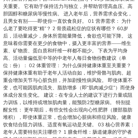
关重要。 它有助于保持活力与独立，并帮助管理高血压、高
胆固醇和糖尿病等慢性病。 进入老年后，营养需求会变化，
且男女有别——即使你一直饮食良好。 01 营养需求： 为什
么老了要吃得更“精”？ 2 骨质疏松症的症状有哪些？ 60岁
后，活动量减少，身体所需能量降低，食欲也可能下降。 这
意味着你需要在更少的食物中，摄入更丰富的营养——维生
素、矿物质、蛋白质和纤维一样都不能少。 下表为平均身
高、活动量偏低至中等的中老年人每日食物份数建议（单
位：份）： 02 体重管理： 为什么保持健康体重至关重要？
保持健康体重有助于老年人活动自如，维护骨骼与肌肉。超
重会增加关节与心脏负担，并加剧慢性病风险。 即使体重不
变，也可能因肌肉流失、脂肪增多（即“肌肉减少症”）而使身
体成分发生变化。 建议：在专业人士的建议下进行力量或阻
力训练，以维持或增加肌肉量，能预防2型糖尿病。 特别提
醒女性： 更年期后，有些女性会出现向心性肥胖（腰部脂肪
堆积），即使体重正常，也会增加心脏病和癌症风险。健康
饮食结合阻力训练、适度有氧运动是关键。 03 核心营养素：
老年人需要特别关注哪些？ 1 膳食纤维：肠道健康的守护者