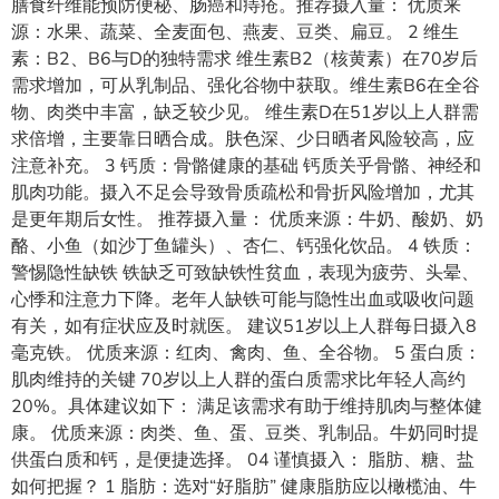
膳食纤维能预防便秘、肠癌和痔疮。推荐摄入量： 优质来
源：水果、蔬菜、全麦面包、燕麦、豆类、扁豆。 2 维生
素：B2、B6与D的独特需求 维生素B2（核黄素）在70岁后
需求增加，可从乳制品、强化谷物中获取。维生素B6在全谷
物、肉类中丰富，缺乏较少见。 维生素D在51岁以上人群需
求倍增，主要靠日晒合成。肤色深、少日晒者风险较高，应
注意补充。 3 钙质：骨骼健康的基础 钙质关乎骨骼、神经和
肌肉功能。摄入不足会导致骨质疏松和骨折风险增加，尤其
是更年期后女性。 推荐摄入量： 优质来源：牛奶、酸奶、奶
酪、小鱼（如沙丁鱼罐头）、杏仁、钙强化饮品。 4 铁质：
警惕隐性缺铁 铁缺乏可致缺铁性贫血，表现为疲劳、头晕、
心悸和注意力下降。老年人缺铁可能与隐性出血或吸收问题
有关，如有症状应及时就医。 建议51岁以上人群每日摄入8
毫克铁。 优质来源：红肉、禽肉、鱼、全谷物。 5 蛋白质：
肌肉维持的关键 70岁以上人群的蛋白质需求比年轻人高约
20%。具体建议如下： 满足该需求有助于维持肌肉与整体健
康。 优质来源：肉类、鱼、蛋、豆类、乳制品。牛奶同时提
供蛋白质和钙，是便捷选择。 04 谨慎摄入： 脂肪、糖、盐
如何把握？ 1 脂肪：选对“好脂肪” 健康脂肪应以橄榄油、牛