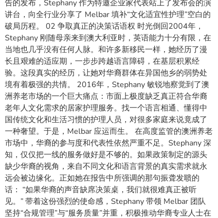
告的发布，Stephany 作为特邀企业家代表站上了发布会的演
讲台，向全行业分享了 Melbar 填补“文化适宜性护理”空白的
破局历程。 02 争取真正的决策话语权 时光倒回2004年，
Stephany 刚随母亲来到澳大利亚时，英语能力十分有限，在
当地也几乎没有任何人脉。和许多新移民一样，她经历了漫
长且艰难的适应期，一步步跨越语言障碍，在基层积累经
验。这段真实的经历，让她对华裔群体在异国他乡的弱势处
境有着极强的共情。 2016年，Stephany 敏锐地察觉到了澳
洲养老市场的一个巨大痛点：市面上极度缺乏真正符合华裔
老年人文化需求的居家护理服务。找一个语言相通、懂得中
国传统文化和生活习惯的护理人员，对很多家庭来说竟成了
一种奢望。于是，Melbar 应运而生。 在高度监管的澳洲养老
市场中，华裔的参与度和代表性依然严重不足。Stephany 深
知，仅仅把一线的服务做好是不够的。如果政策制定的源头
缺少华裔的视角，来自不同文化和语言背景的真实需求就永
远会被边缘化。正如她在报告中所强调的那句振聋发聩的
话： “如果华裔的声音缺席决策桌，我们就很难真正被听
见。” 带着这份强烈的使命感，Stephany 带领 Melbar 团队
坚持“合规管理”与“服务质量”并重，积极推动华裔专业人士在