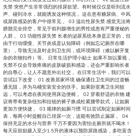
失禁 突然产生非常强烈的排尿欲望。有时候仅仅是听到流水
声、碰到冷水，就能诱发这种情况 。这在患有糖尿病、中风
或尿路感染的客户中很常见 。 03 溢出性尿失禁 感觉无法将
膀胱完全排空，常见于前列腺增生的男性或患有严重便秘的
人群 。 03 功能性尿失禁 长者的泌尿系统本身是正常的，但
由于行动缓慢、关节炎或是认知障碍（例如忘记厕所在哪
里），导致无法及时走到卫生间，或环境障碍（难以解开复
杂的衣物扣件）等。 日常生活护理小贴士 如果不加以重视，
失禁不仅会导致疼痛的皮肤破损和感染，还会严重影响长者
的自尊心，让人不愿意外出社交 。在日常生活中，我们可以
尝试以下改变： 01 改善居家环境 确保通往卫生间的过道畅
通无阻，并为马桶安装安全的扶手。如果卧室离卫生间较
远，可以考虑在夜间使用床边便椅 。 02 穿着舒适的衣物 建
议将带有复杂纽扣和拉链的裤子换成松紧腰带款式，让如厕
更加方便快捷 。 03 规律的如厕习惯 可以尝试制定如厕时间
表，每两小时提醒自己排尿一次，这能有效防止漏尿 。 04
保持充足的水分与营养 千万不要因为害怕去厕所就不喝水！
每天应鼓励摄入至少1.5升的液体以预防尿路感染，多吃富含