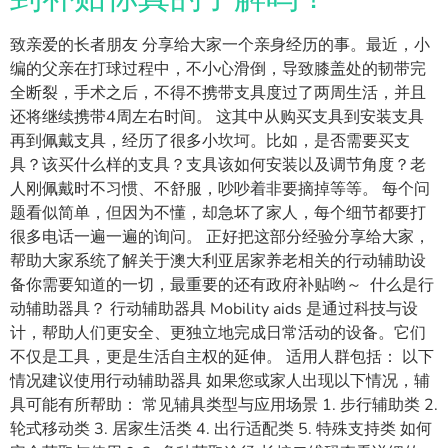
致亲爱的长者朋友 分享给大家一个亲身经历的事。最近，小
编的父亲在打球过程中，不小心滑倒，导致膝盖处的韧带完
全断裂，手术之后，不得不携带支具度过了两周生活，并且
还将继续携带4周左右时间。 这其中从购买支具到安装支具
再到佩戴支具，经历了很多小坎坷。比如，是否需要买支
具？该买什么样的支具？支具该如何安装以及调节角度？老
人刚佩戴时不习惯、不舒服，吵吵着非要摘掉等等。 每个问
题看似简单，但因为不懂，却急坏了家人，每个细节都要打
很多电话一遍一遍的询问。 正好把这部分经验分享给大家，
帮助大家系统了解关于澳大利亚居家养老相关的行动辅助设
备你需要知道的一切，最重要的还有政府补贴哟～ 什么是行
动辅助器具？ 行动辅助器具 Mobility aids 是通过科技与设
计，帮助人们更安全、更独立地完成日常活动的设备。它们
不仅是工具，更是生活自主权的延伸。 适用人群包括： 以下
情况建议使用行动辅助器具 如果您或家人出现以下情况，辅
具可能有所帮助： 常见辅具类型与应用场景 1. 步行辅助类 2.
轮式移动类 3. 居家生活类 4. 出行适配类 5. 特殊支持类 如何