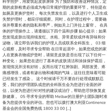
科学照护，用爱筑起皮肤屏障 为了预防和改善这种情况，定
期的皮肤检查必须成为每日常规护理的重要环节 。特别是在
如厕及更换护垫时 、每次失禁发生后 ，以及进行个人卫生或
失禁护理时 ，都应仔细观察。同时，在护理过程中，需要确
保并尊重长者的隐私和尊严，例如关上门并拉上窗帘 。 在具
体的护理操作上，请遵循以下四个温和步骤 贴心提示：如果
您发现皮肤出现持续发红、水疱、异常柔软或伴有异味和分
泌物，请立即告诉我们的护理人员或联系全科医生 。 03 细
心观察，及时寻求专业帮助 在日常起居中，如果您或您的家
人在更换衣物或护垫时，请留意皮肤是否出现了以下任何一
种变化： 如果您在进行了基本的皮肤清洁和涂抹保护霜后，
发现情况并没有好转，反而出现了红肿加剧、局部发烫、疼
痛感增强，或者有渗出物和难闻的气味，这往往意味着可能
已经发生了感染 。 这个时候请千万不要自行处理或默默忍
受，我们的护理团队或您的全科医生会为您进行全面的评
估，以便为您进行针对性的建议或治疗，帮助您尽快恢复皮
肤健康 。 05 寻求专业的帮助 Melbar的注册护士团队随时准
备为您提供专业的评估。您也可以拨打澳大利亚Continence
基金会的全国免费热线 1800 33 00 […]