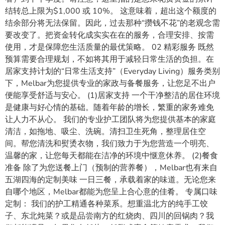
结转总上限为$1,000 或 10%。 这意味着，超出这个额度的
结余部分将无法保留。因此，过去那种“攒钱不花”的老观念需
要改变了。把资金转化成实实在在的服务，合理安排、按需
使用，才是保障您生活质量的最优策略。 02 精彩服务 既然
预算需要合理规划，不如将其用于减轻日常生活的负担。在
居家支持计划的“日常生活支持”（Everyday Living）服务类别
下，Melbar为您提供专业的家政与备餐服务，让您足不出户
便能享受舒适与安心。 (1)居家支持 一个干净整洁的居住环境
是健康与好心情的基础。随着年龄的增长，繁重的家务难免
让人力不从心。 我们的专业护工团队将为您提供基本的家庭
清洁，如拖地、吸尘、洗碗。清扫卫生死角，整理居住空
间。帮您清洗和熨烫衣物，我们致力于为您营造一个明亮、
温馨的家，让您每天都能在洁净的环境中惬意休养。 (2)餐食
准备 除了为您送餐上门（预制的营养餐），Melbar也有来自
五湖四海的定制美味 一日三餐，承载着家的味道。无论您来
自哪个地区，Melbar都能为您呈上合心意的佳肴。 专属口味
定制： 我们的护工精通各种菜系。想重温北方的纯手工饺
子、东北炖菜？或是品尝南方的红烧肉、四川的回锅肉？我