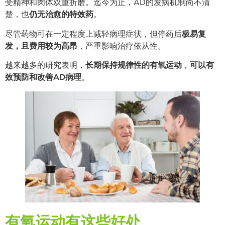
受精神和肉体双重折磨。迄今为止，AD的发病机制尚不清
楚，也
仍无治愈的特效药
。
尽管药物可在一定程度上减轻病理症状，但停药后
极易复
发，且费用较为高昂
，严重影响治疗依从性。
越来越多的研究表明，
长期保持规律性的有氧运动
，
可以有
效预防和改善AD病理
。
有氧运动有这些好处