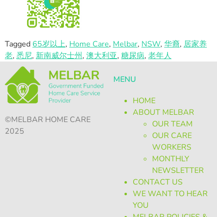
Tagged
65岁以上
,
Home Care
,
Melbar
,
NSW
,
华裔
,
居家养
老
,
悉尼
,
新南威尔士州
,
澳大利亚
,
糖尿病
,
老年人
MENU
HOME
ABOUT MELBAR
©MELBAR HOME CARE
OUR TEAM
2025
OUR CARE
WORKERS
MONTHLY
NEWSLETTER
CONTACT US
WE WANT TO HEAR
YOU
MELBAR POLICIES &