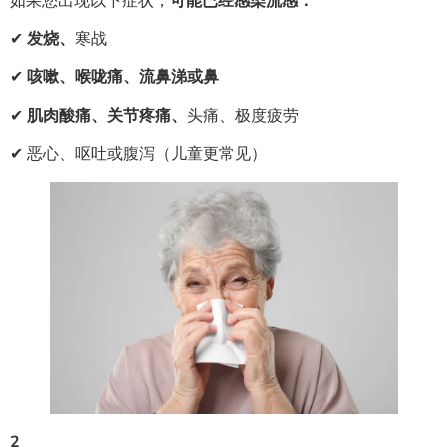
如果您出现以下症状，
可能已经感染流感：
✔
发烧、
寒战
✔
咳嗽、喉咙痛、流鼻涕或鼻
✔
肌肉酸痛、关节疼痛、
头痛、极度疲劳
✔ 恶心、呕吐或腹泻（儿童更常见）
2