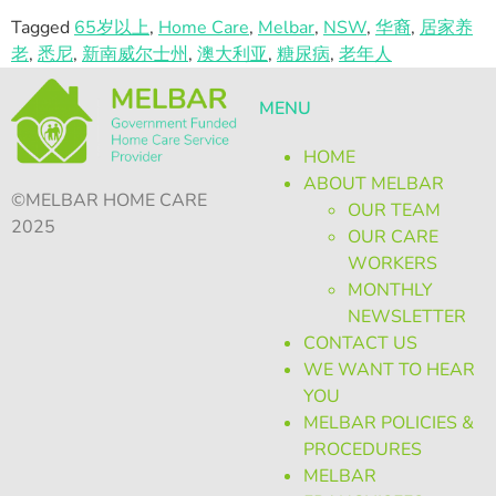
Tagged
65岁以上
,
Home Care
,
Melbar
,
NSW
,
华裔
,
居家养
老
,
悉尼
,
新南威尔士州
,
澳大利亚
,
糖尿病
,
老年人
MENU
HOME
ABOUT MELBAR
©MELBAR HOME CARE
OUR TEAM
2025
OUR CARE
WORKERS
MONTHLY
NEWSLETTER
CONTACT US
WE WANT TO HEAR
YOU
MELBAR POLICIES &
PROCEDURES
MELBAR