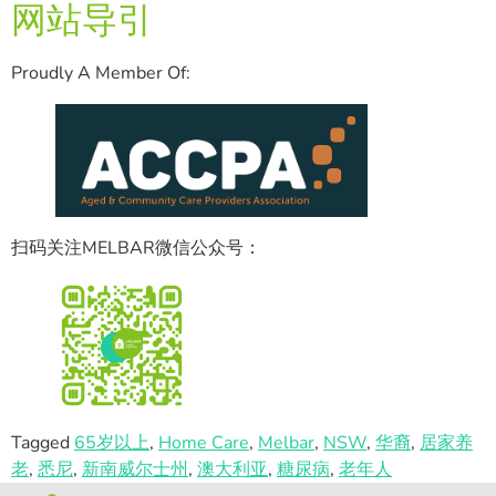
网站导引
Proudly A Member Of:
扫码关注MELBAR微信公众号：
Tagged
65岁以上
,
Home Care
,
Melbar
,
NSW
,
华裔
,
居家养
老
,
悉尼
,
新南威尔士州
,
澳大利亚
,
糖尿病
,
老年人