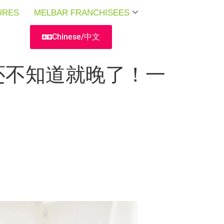
URES
URES
URES
MELBAR FRANCHISEES
MELBAR FRANCHISEES
MELBAR FRANCHISEES
Chinese/中文
还不知道就晚了！一