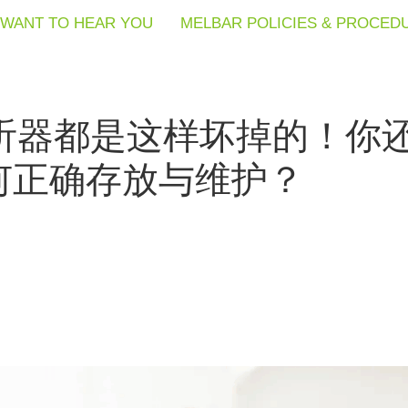
WANT TO HEAR YOU
WANT TO HEAR YOU
WANT TO HEAR YOU
MELBAR POLICIES & PROCED
MELBAR POLICIES & PROCED
MELBAR POLICIES & PROCED
助听器都是这样坏掉的！你
何正确存放与维护？