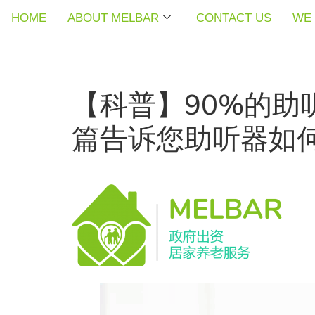
HOME
HOME
HOME
ABOUT MELBAR
ABOUT MELBAR
ABOUT MELBAR
CONTACT US
CONTACT US
CONTACT US
WE 
WE 
WE 
【科普】90%的
篇告诉您助听器如