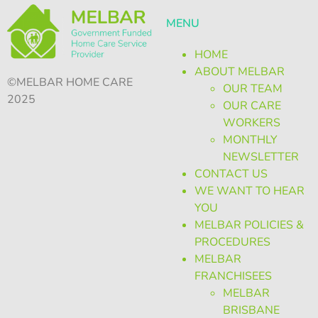
MENU
HOME
ABOUT MELBAR
©MELBAR HOME CARE
OUR TEAM
2025
OUR CARE
WORKERS
MONTHLY
NEWSLETTER
CONTACT US
WE WANT TO HEAR
YOU
MELBAR POLICIES &
PROCEDURES
MELBAR
FRANCHISEES
MELBAR
BRISBANE