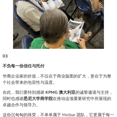
03
不负每一份信任与托付
华裔企业家的价值，不仅在于商业版图的扩大，更在于为整
个社会带来的包容性与温度。
在此，我们要特别感谢
KPMG 澳大利亚
的诚挚邀请与主持，
同时也感谢
悉尼大学商学院
在推动这项重要研究中所展现的
卓越合作与领导力。
这份沉甸甸的殊荣，不单单属于 Melbar 团队，它更属于每一