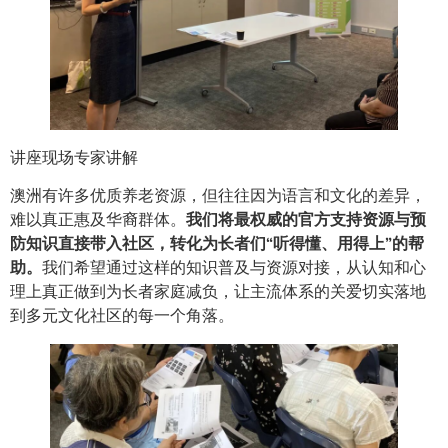
讲座现场专家讲解
澳洲有许多优质养老资源，但往往因为语言和文化的差异，
难以真正惠及华裔群体。
我们将最权威的官方支持资源与预
防知识直接带入社区，转化为长者们“听得懂、用得上”的帮
助。
我们希望通过这样的知识普及与资源对接，从认知和心
理上真正做到为长者家庭减负，让主流体系的关爱切实落地
到多元文化社区的每一个角落。