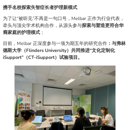
携手名校探索失智症长者护理新模式
为了让“被听见”不再是一句口号，Melbar 正作为行业代表，
牵头与顶尖学术机构合作，从源头参与
探索与塑造更符合华
裔家庭的护理模式
：
目前，Melbar 正深度参与一项为期五年的研究合作
：与弗林
德斯大学（Flinders University）共同推进“文化定制化
iSupport”（CT-iSupport）试验项目。