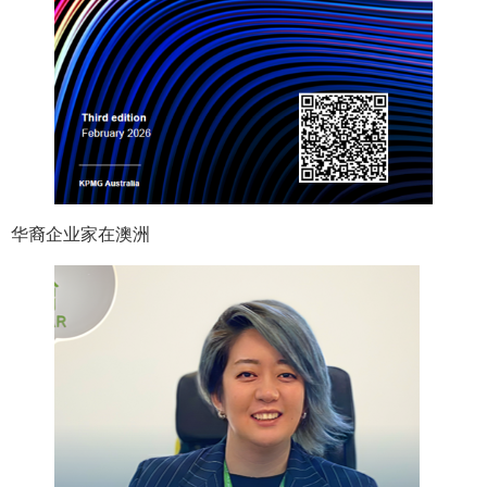
华裔企业家在澳洲