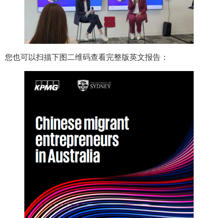
您也可以扫描下图二维码查看完整版英文报告：