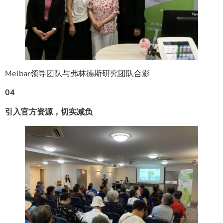
Melbar领导团队与弗林德斯研究团队合影
04
引入官方资源，切实减负