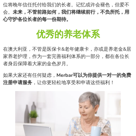
位将晚年信任托付给我们的长者。记忆或许会褪色，但爱不
会。
未
来，不管前路如何，我们将继续前行，不负所托，用
心守护各位长者的每一份期待。
优秀的养老体系
在澳大利亚，不管是医保卡&老年健康卡，亦或是养老金&居
家养老护理，作为一套完善福利体系的一部分，都在各位长
者身后保障着大家的金色岁月。
如果大家还有任何疑虑，
Merbar可以为你提供一对一的免费
注册申请服务
，让你更轻松地享受和申请这些福利！