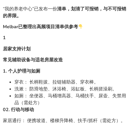
“我的养老中心”已发布一份
清单，划清了可报销，与不可报销
的界限。
Melbar已整理出高频项目清单供参考
1
居家支持计划
常见辅助设备与适老房屋改造
1. 个人护理与如厕
穿衣： 长柄鞋拔、拉链辅助器、穿衣棒。
洗漱： 防滑地垫、沐浴椅、浴缸板、长柄搓澡刷。
如厕： 坐便器、马桶增高器、马桶扶手、尿壶、失禁用
品（需处方）
0
2. 行动与移动
家居通行： 便携坡道、楼梯升降椅、扶手/抓杆（需处方）。