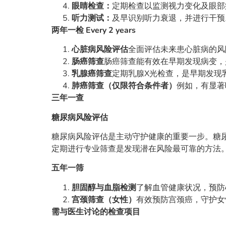
眼睛检查：
定期检查以监测视力变化及眼部
听力测试：
及早识别听力衰退，并进行干预
两年一检
Every 2 years
心脏病风险评估
全面评估未来患心脏病的风
肠癌筛查
肠癌筛查能有效在早期发现病变，
乳腺癌筛查
定期乳腺X光检查，是早期发现
肺癌筛查（仅限符合条件者）
例如，有显著
三年一查
糖尿病风险评估
糖尿病风险评估是主动守护健康的重要一步。糖
定期进行专业筛查是发现潜在风险最可靠的方法
五年一筛
胆固醇与血脂检测
了解血管健康状况，预防
宫颈筛查（女性）
有效预防宫颈癌，守护女
需与医生讨论的检查项目