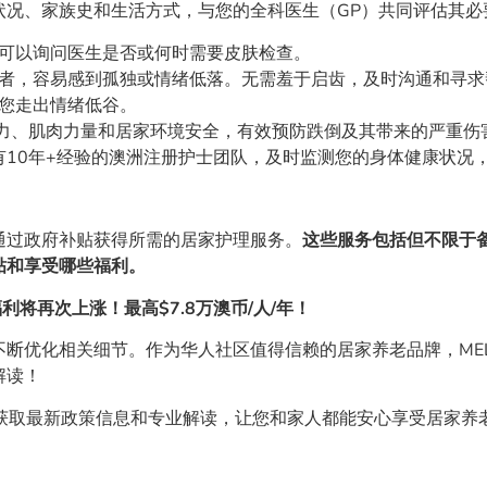
状况、家族史和生活方式，与您的全科医生（GP）共同评估其必
可以询问医生是否或何时需要皮肤检查。
者，容易感到孤独或情绪低落。无需羞于启齿，及时沟通和寻求帮助
您走出情绪低谷。
力、肌肉力量和居家环境安全，有效预防跌倒及其带来的严重伤害。
有10年+经验的澳洲注册护士团队，及时监测您的身体健康状况
通过政府补贴获得所需的居家护理服务。
这些服务包括但不限于
贴和享受哪些福利。
利将再次上涨！最高$7.8万澳币/人/年！
断优化相关细节。作为华人社区值得信赖的居家养老品牌，ME
解读！
，获取最新政策信息和专业解读，让您和家人都能安心享受居家养