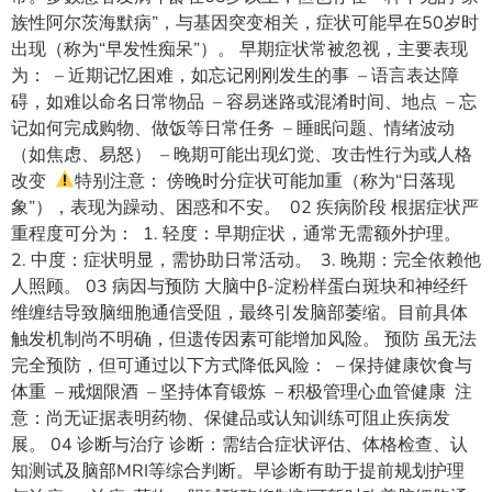
族性阿尔茨海默病”，与基因突变相关，症状可能早在50岁时
出现（称为“早发性痴呆”）。 早期症状常被忽视，主要表现
为： – 近期记忆困难，如忘记刚刚发生的事 – 语言表达障
碍，如难以命名日常物品 – 容易迷路或混淆时间、地点 – 忘
记如何完成购物、做饭等日常任务 – 睡眠问题、情绪波动
（如焦虑、易怒） – 晚期可能出现幻觉、攻击性行为或人格
改变
特别注意： 傍晚时分症状可能加重（称为“日落现
象”），表现为躁动、困惑和不安。 02 疾病阶段 根据症状严
重程度可分为： 1. 轻度：早期症状，通常无需额外护理。
2. 中度：症状明显，需协助日常活动。 3. 晚期：完全依赖他
人照顾。 03 病因与预防 大脑中β-淀粉样蛋白斑块和神经纤
维缠结导致脑细胞通信受阻，最终引发脑部萎缩。目前具体
触发机制尚不明确，但遗传因素可能增加风险。 预防 虽无法
完全预防，但可通过以下方式降低风险： – 保持健康饮食与
体重 – 戒烟限酒 – 坚持体育锻炼 – 积极管理心血管健康 注
意：尚无证据表明药物、保健品或认知训练可阻止疾病发
展。 04 诊断与治疗 诊断：需结合症状评估、体格检查、认
知测试及脑部MRI等综合判断。早诊断有助于提前规划护理