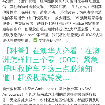
与治疗。 治疗 药物：胆碱酯酶抑制剂可暂时改善脑细胞通
信，其他药物可缓解失眠、抑郁等症状。 生活方式：控制其
他慢性病、保持社交、适度运动。 环境改造：为患者提供清
晰的家居指示（如门锁说明），减少困惑。 05 澳洲居家养老
服务： 失智症长者可获额外10%补贴 作为Melbar居家养老
服务的客户，如果您出现认知障碍或记忆力严重衰退，可直
接联系您的Melbar个案经理。我们将协助您安排RUDAS认知
评估并提交申请。
专业评估安排： […]
【科普】在澳华人必看！在澳
洲怎样打三个零（000）紧急
呼叫救护车？这三点必须知
道！赶紧收藏转发….
新州救护车（NSW Ambulance） 新州救护车（NSW
Ambulance）可以为新南威尔士州的居民提供紧急医疗服
务，无论身处大城市、农村还是地区性地区，都能获得及时