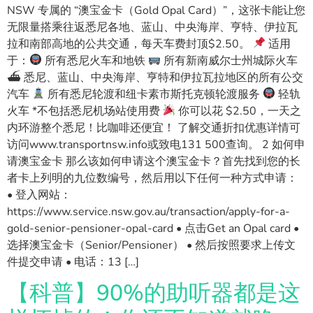
NSW 专属的 “澳宝金卡（Gold Opal Card）”，这张卡能让您
无限量搭乘往返悉尼各地、蓝山、中央海岸、亨特、伊拉瓦
拉和南部高地的公共交通，每天车费封顶$2.50。
适用
于：
所有悉尼火车和地铁
所有新南威尔士州城际火车
⛴ 悉尼、蓝山、中央海岸、亨特和伊拉瓦拉地区的所有公交
汽车
所有悉尼轮渡和纽卡素市斯托克顿轮渡服务
轻轨
火车 *不包括悉尼机场站使用费
你可以花 $2.50，一天之
内环游整个悉尼！比咖啡还便宜！ 了解交通折扣优惠详情可
访问www.transportnsw.info或致电131 500查询。 2 如何申
请澳宝金卡 那么该如何申请这个澳宝金卡？首先找到您的长
者卡上列明的九位数编号，然后用以下任何一种方式申请：
• 登入网站：
https://www.service.nsw.gov.au/transaction/apply-for-a-
gold-senior-pensioner-opal-card • 点击Get an Opal card •
选择澳宝金卡（Senior/Pensioner） • 然后按照要求上传文
件提交申请 • 电话：13 […]
【科普】90%的助听器都是这