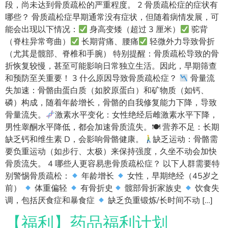
段，尚未达到骨质疏松的严重程度。 2 骨质疏松症的症状有
哪些？ 骨质疏松症早期通常没有症状，但随着病情发展，可
能会出现以下情况：
身高变矮（超过 3 厘米）
驼背
（脊柱异常弯曲）
长期背痛、腰痛
轻微外力导致骨折
（尤其是髋部、脊椎和手腕） 特别提醒：骨质疏松导致的骨
折恢复较慢，甚至可能影响日常独立生活。因此，早期筛查
和预防至关重要！ 3 什么原因导致骨质疏松症？
骨量流
失加速：骨骼由蛋白质（如胶原蛋白）和矿物质（如钙、
磷）构成，随着年龄增长，骨骼的自我修复能力下降，导致
骨量流失。
激素水平变化：女性绝经后雌激素水平下降，
男性睾酮水平降低，都会加速骨质流失。🍽 营养不足：长期
缺乏钙和维生素 D，会影响骨骼健康。
缺乏运动：骨骼需
要负重运动（如步行、太极）来保持强度，久坐不动会加快
骨质流失。 4 哪些人更容易患骨质疏松症？ 以下人群需要特
别警惕骨质疏松：
年龄增长
女性，早期绝经（45岁之
前）
体重偏轻
有骨折史
髋部骨折家族史
饮食失
调，包括厌食症和暴食症
缺乏负重锻炼/长时间不动 […]
【福利】药品福利计划