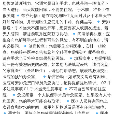
您恢复清晰视力。它通常是日间手术，也就是说一般情况下
当天进行、当天就能回家，不需要住院。 手术前，准备工作
很关键
带齐药物：请在每次与医生见面时以及手术当天带
好所有药物。并告知医生您使用的中药、保健品等。
安排
接送：手术当天不能自己开车，您需要家人或朋友接送。若
无人陪同，请提前联系医院获取协助。
问清楚再决定：医
生会向您解释手术过程和可能的风险，有不明白的地方，请
务必提问。
健康检查：您需要见全科医生，安排一些检
查。您的眼科医生会告知您的全科医生需要进行哪些检查。
请在手术当天将检查结果带到医院。
填写病史：您需要填
写一份有关您病史的表格。如果您无法填写表格，请咨询您
的家庭医生（全科医生），请他们帮助您。该表格必须交回
医院的预约办公室。
语言协助：如果英文沟通有困难，
医院可安排免费口译员为您协助，记得提前提出请求。 02 手
术注意事项 01 手术当天注意事项
不可自己驾车前往医
院。
您必须带一个人以便手术后带您回家。如果没有人带
您回家，您的手术可能会被取消。
医护人员将询问您上
次进食和饮水的时间、服用的药物以及是否有任何过敏症。
手术前，医院会给您使用滴眼液并换上病号服。
医生