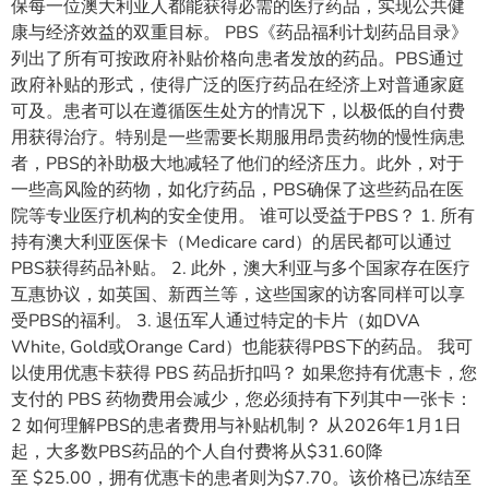
保每一位澳大利亚人都能获得必需的医疗药品，实现公共健
康与经济效益的双重目标。 PBS《药品福利计划药品目录》
列出了所有可按政府补贴价格向患者发放的药品。PBS通过
政府补贴的形式，使得广泛的医疗药品在经济上对普通家庭
可及。患者可以在遵循医生处方的情况下，以极低的自付费
用获得治疗。特别是一些需要长期服用昂贵药物的慢性病患
者，PBS的补助极大地减轻了他们的经济压力。此外，对于
一些高风险的药物，如化疗药品，PBS确保了这些药品在医
院等专业医疗机构的安全使用。 谁可以受益于PBS？ 1. 所有
持有澳大利亚医保卡（Medicare card）的居民都可以通过
PBS获得药品补贴。 2. 此外，澳大利亚与多个国家存在医疗
互惠协议，如英国、新西兰等，这些国家的访客同样可以享
受PBS的福利。 3. 退伍军人通过特定的卡片（如DVA
White, Gold或Orange Card）也能获得PBS下的药品。 我可
以使用优惠卡获得 PBS 药品折扣吗？ 如果您持有优惠卡，您
支付的 PBS 药物费用会减少，您必须持有下列其中一张卡：
2 如何理解PBS的患者费用与补贴机制？ 从2026年1月1日
起，大多数PBS药品的个人自付费将从$31.60降
至 $25.00，拥有优惠卡的患者则为$7.70。该价格已冻结至