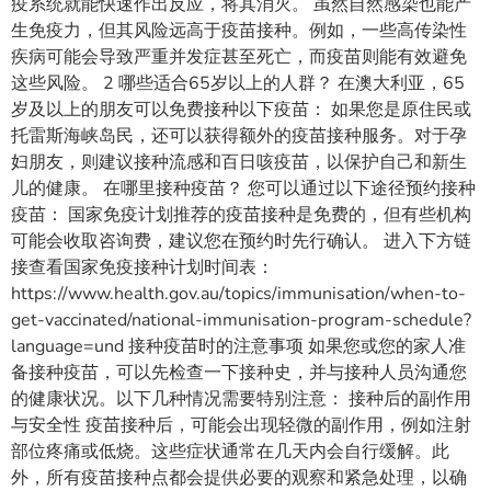
疫系统就能快速作出反应，将其消灭。 虽然自然感染也能产
生免疫力，但其风险远高于疫苗接种。例如，一些高传染性
疾病可能会导致严重并发症甚至死亡，而疫苗则能有效避免
这些风险。 2 哪些适合65岁以上的人群？ 在澳大利亚，65
岁及以上的朋友可以免费接种以下疫苗： 如果您是原住民或
托雷斯海峡岛民，还可以获得额外的疫苗接种服务。对于孕
妇朋友，则建议接种流感和百日咳疫苗，以保护自己和新生
儿的健康。 在哪里接种疫苗？ 您可以通过以下途径预约接种
疫苗： 国家免疫计划推荐的疫苗接种是免费的，但有些机构
可能会收取咨询费，建议您在预约时先行确认。 进入下方链
接查看国家免疫接种计划时间表：
https://www.health.gov.au/topics/immunisation/when-to-
get-vaccinated/national-immunisation-program-schedule?
language=und 接种疫苗时的注意事项 如果您或您的家人准
备接种疫苗，可以先检查一下接种史，并与接种人员沟通您
的健康状况。以下几种情况需要特别注意： 接种后的副作用
与安全性 疫苗接种后，可能会出现轻微的副作用，例如注射
部位疼痛或低烧。这些症状通常在几天内会自行缓解。此
外，所有疫苗接种点都会提供必要的观察和紧急处理，以确