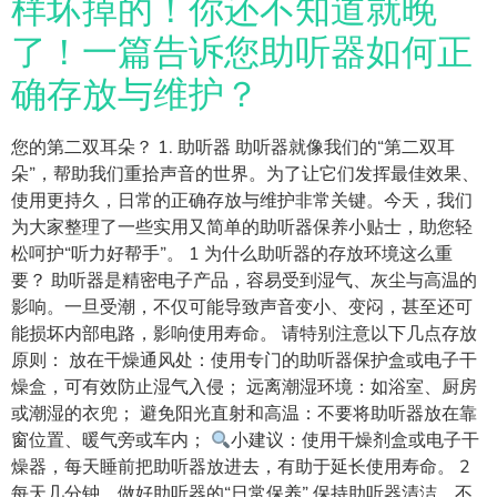
样坏掉的！你还不知道就晚
了！一篇告诉您助听器如何正
确存放与维护？
您的第二双耳朵？ 1. 助听器 助听器就像我们的“第二双耳
朵”，帮助我们重拾声音的世界。为了让它们发挥最佳效果、
使用更持久，日常的正确存放与维护非常关键。今天，我们
为大家整理了一些实用又简单的助听器保养小贴士，助您轻
松呵护“听力好帮手”。 1 为什么助听器的存放环境这么重
要？ 助听器是精密电子产品，容易受到湿气、灰尘与高温的
影响。一旦受潮，不仅可能导致声音变小、变闷，甚至还可
能损坏内部电路，影响使用寿命。 请特别注意以下几点存放
原则： 放在干燥通风处：使用专门的助听器保护盒或电子干
燥盒，可有效防止湿气入侵； 远离潮湿环境：如浴室、厨房
或潮湿的衣兜； 避免阳光直射和高温：不要将助听器放在靠
窗位置、暖气旁或车内；
小建议：使用干燥剂盒或电子干
燥器，每天睡前把助听器放进去，有助于延长使用寿命。 2
每天几分钟，做好助听器的“日常保养” 保持助听器清洁，不