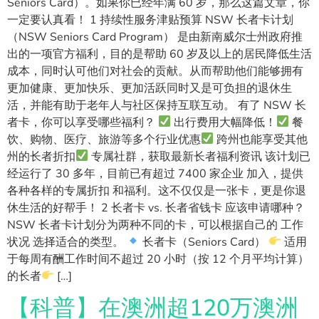
Seniors Card）。如果你已经年满 60 岁，那么这篇文章，你
一定要认真看！ 1 持续性服务津贴预算 NSW 长者卡计划
（NSW Seniors Card Program） 是由新南威尔士州政府推
出的一项官方福利，目的是帮助 60 岁及以上的居民降低生活
成本，同时认可他们对社会的贡献。从而帮助他们能够拥有
更加健康、更加快乐、更加活跃同时又是可负担的退休生
活，并能有助于老年人与社区保持互联互动。 有了 NSW 长
者卡，你可以享受哪些福利？
出行费用大幅降低！
餐
饮、购物、医疗、旅游等多个行业优惠
跨州也能享受其他
州的长者折扣
专属社群，获取最新长者福利资讯 该计划已
经运行了 30 多年，目前已有超过 7400 家企业 加入，提供
各种各样的专属折扣 和福利。这不仅仅是一张卡，更是你退
休生活的好帮手！ 2 长者卡 vs. 长者省钱卡 应该申请哪种？
NSW 长者卡计划分为两种不同的卡，可以根据自己的 工作
状况 选择适合的类型。
长者卡（Seniors Card）
适用
于每周有酬工作时间不超过 20 小时（按 12 个月平均计算）
的长者
[…]
【科普】在澳洲超120万澳洲