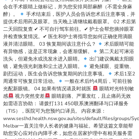
会在手术眼睛上做标记，并为您安排局部麻醉（不需全身麻
醉）。
手术结束后，医护人员会告诉您术后注意事项，并
提供术后用药及眼罩。当天晚上请继续戴着眼罩。 02 术后第
二天回院复查 ✔ 不可自行驾车前往。✔ 护士会帮您摘掉眼罩
并检查恢复情况。✔ 医生和护士将指导您如何正确使用滴眼
液并清洁眼睛。 03 恢复期间该注意什么？
术后眼睛可能
有异物感，这是正常现象，会逐渐缓解。
第二天起可淋浴
洗头，但避免水或洗发水进入眼睛。
出门建议佩戴太阳眼
镜，避免强光刺激和尘土进入眼睛。
避免揉眼、提重物、
剧烈运动，医生会告诉您恢复期间的注意事项。
术后1至2
周通常可恢复日常活动。
一般在术后约4周后，可前往验
光配新眼镜。 04 如果有情况请及时就医
眼睛对光特别敏
感
视力突然变差
眼睛剧痛、严重发红，且止痛药无效
如需语言协助： 请拨打131 450联系澳洲翻译与口译服务
（TIS），医院可为您预约口译员。 内容来源：
www.seslhd.health.nsw.gov.au/sites/default/files/groups/
Melbar一直关注华人长者的健康与福祉。希望这篇文章能帮
助您安心应对白内障手术，如您在居家护理中有相关服务需