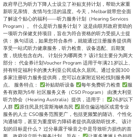
政府早已为听力下降人士设立了补贴支持计划，帮助大家重
新听见亲情、友情与生活的温度。今天，Melbar就带您全面
了解这个贴心的福利——听力服务计划（Hearing Services
Program）。 什么是听力服务计划？ 这是由联邦政府资助的
一项听力保健支持项目，旨在为符合资格的听力受损人士提
供： 换句话说，如果您符合条件，就能通过注册服务提供商
享受一站式听力健康服务，听力检查、设备选配、后期复
查，统统包含在内。 计划分为哪两类？ 该计划主要分为两大
部分： 代金券计划Voucher Program 适用于年满21岁以上、
持有特定福利卡的澳大利亚公民或永久居民。通过全国300
多家注册听力服务提供商，您可以在家附近轻松找到服务网
点。 服务特点：
补贴助听设备
每年免费听力检查
服
务有效期为5年 社区服务义务（CSO Program） 由澳大利亚
听力协会（Hearing Australia）提供，适用于：
26岁以下
人群
原住民及托雷斯海峡岛民
居住偏远地区或需专业
服务的人士 CSO服务范围更广，包括更频繁的随访、个性化
沟通辅导，甚至为重度听力障碍者提供高级助听技术。 该计
划的目标是什么？ 过分暴露于噪音之中是导致听力损伤的首
要，政府设立听力服务计划，旨在：
让更多澳洲人负担得