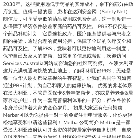
2030年。这些费用远低于药品的实际成本，余下的部分由政
府负担。值得一提的是，患者在达到安全网（Safety Net）
阈值后，可享受更低的药品费用或免费药品，这一制度进一
步保障了经济条件较差家庭的药品可及性。 PBS不仅仅是一
个药品补助计划，它是连接政府、医疗服务提供者与患者之
间的桥梁，通过合理的费用分担，保障了全民的医疗安全和
药品可及性。了解PBS，意味着可以更好地利用这一制度，
保护自己及家人的健康。如需更多信息或帮助，欢迎访问
Services Australia网站或咨询您的社区药剂师。 在澳大利亚
这片充满机遇与挑战的土地上，了解和利用好PBS，无疑是
每一位华人朋友都应掌握的生存智慧。让我们共同学习如何
通过PBS计划，为自己和家人的健康护航。 优秀的养老体系
在澳大利亚，不管是医保卡&老年健康卡，亦或是养老金&居
家养老护理，作为一套完善福利体系的一部分，都在各位长
者身后保障着大家的金色岁月。 如果大家还有任何疑虑，
Merbar可以为你提供一对一的免费注册申请服务，让你更轻
松地享受和申请这些福利！ Melbar公司简介 Melbar是一家
受澳大利亚政府认可并出资的持牌居家养老服务机构。自成
立以来我们一直致力为华人社区的老弱无依人士提供优质的