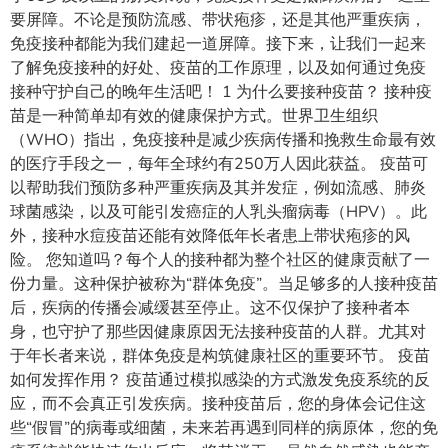
要屏障。不论是预防流感、带状疱疹，还是其他严重疾病，
免疫接种都能为我们建起一道屏障。接下来，让我们一起来
了解免疫接种的好处、疫苗的工作原理，以及如何通过免疫
接种守护自己的晚年生活吧！ 1 为什么要接种疫苗？ 接种疫
苗是一种简单却有效的健康保护方式。世界卫生组织
（WHO）指出，免疫接种是减少疾病传播和挽救生命最有效
的医疗手段之一，每年全球约有250万人因此获益。 疫苗可
以帮助我们预防多种严重疾病及其并发症，例如流感、肺炎
球菌感染，以及可能引发癌症的人乳头瘤病毒（HPV）。此
外，接种水痘疫苗还能有效降低年长者患上带状疱疹的风
险。 您知道吗？每个人的接种都为整个社区的健康贡献了一
份力量。这种保护被称为“群体免疫”。当足够多的人接种疫苗
后，疾病的传播会减缓甚至停止。这不仅保护了接种者本
身，也守护了那些因健康原因无法接种疫苗的人群。尤其对
于年长者来说，群体免疫是构筑健康社区的重要环节。 疫苗
如何发挥作用？ 疫苗通过模拟感染的方式激发免疫系统的反
应，而不会真正引发疾病。接种疫苗后，您的身体会记住这
些“假冒”的病毒或细菌，未来若再遇到同样的病原体，您的免