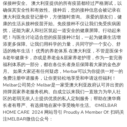
保接种安全。 澳大利亚提供的所有疫苗都经过严格测试，以
确保其安全性和有效性。接种后，您的接种信息会被记录在
澳大利亚免疫登记册中，方便随时查询。 亲爱的朋友们，健
康的生活从接种疫苗开始。免疫接种不仅让我们免受疾病困
扰，还能为家人和社区筑起一道安全的健康屏障。行动起来
吧！与医生讨论适合您的疫苗接种计划，一起为健康生活增
添更多保障。让我们用科学的力量，共同守护一个安心、舒
适的晚年生活！ 优秀的养老体系 在澳大利亚，不管是医保卡
&老年健康卡，亦或是养老金&居家养老护理，作为一套完善
福利体系的一部分，都在各位长者身后保障着大家的金色岁
月。 如果大家还有任何疑虑，Merbar可以为你提供一对一的
免费注册申请服务，让你更轻松地享受和申请这些福利！
Melbar公司简介 Melbar是一家受澳大利亚政府认可并出资的
持牌居家养老服务机构。自成立以来我们一直致力为华人社
区的老弱无依人士提供优质的私人定制服务；帮助在澳华裔
长者有尊严、有选择地在家中享受晚年生活。 ©MELBAR
HOME CARE 2024 网站导引 Proudly A Member Of: 扫码关
注MELBAR微信公众号：