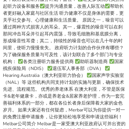
起听力设备和服务
提升沟通质量，改善人际互动
帮助长
者更好融入家庭与社区生活 听力健康不仅是身体的需要，更
关乎社交参与、心理健康和生活质量。 原因之一，噪音可以
通过两种方式损害人的耳朵。其一，爆震性的噪音可以在刹
那间冲击耳朵并引起耳内震荡，导致毛细胞和基底膜分离，
形成噪音性耳聋；其二，持续性的噪音也可以在几十年的时
间里，使听力慢慢丧失。 政府听力计划的合作伙伴有哪些？
为了确保服务质量与可及性，该计划联合了多个部门与专业
机构：
各类注册听力服务提供商
助听器制造商
国家
残疾保险局（NDIS）
退伍军人事务部（DVA）
Hearing Australia（澳大利亚听力协会）
国家声学实验室
（NAL）等 这些机构共同支持计划的实施与更新，确保技术
先进、流程规范。 优秀的养老体系 在澳大利亚，不管是医保
卡&老年健康卡，亦或是养老金&居家养老护理，作为一套完
善福利体系的一部分，都在各位长者身后保障着大家的金色
岁月。 如果大家还有任何疑虑，Merbar可以为你提供一对一
的免费注册申请服务，让你更轻松地享受和申请这些福利！
Melbar公司简介 Melbar是一家受澳大利亚政府认可并出资的