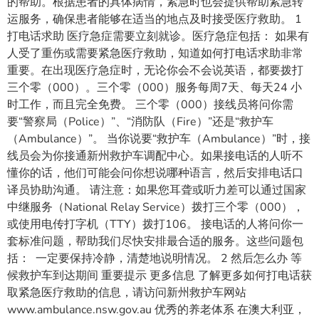
的帮助。根据患者的具体病情，紧急时也会提供帮助紧急转
运服务，确保患者能够在适当的地点及时接受医疗救助。 1
打电话求助 医疗急症需要立刻就诊。医疗急症包括： 如果有
人受了重伤或需要紧急医疗救助，知道如何打电话求助非常
重要。在出现医疗急症时，无论你会不会说英语，都要拨打
三个零（000）。三个零（000）服务每周7天、每天24 小
时工作，而且完全免费。 三个零（000）接线员将问你需
要“警察局（Police）”、“消防队（Fire）”还是“救护车
（Ambulance）”。 当你说要“救护车（Ambulance）”时，接
线员会为你接通新州救护车调配中心。如果接电话的人听不
懂你的话，他们可能会问你想说哪种语言，然后安排电话口
译员协助沟通。 请注意：如果您耳聋或听力差可以通过国家
中继服务（National Relay Service）拨打三个零（000），
或使用电传打字机（TTY）拨打106。 接电话的人将问你一
套标准问题，帮助我们尽快安排最合适的服务。这些问题包
括： 一定要保持冷静，清楚地说明情况。 2 然后怎么办 等
候救护车到达期间 重要提示 更多信息 了解更多如何打电话获
取紧急医疗救助的信息，请访问新州救护车网站
www.ambulance.nsw.gov.au 优秀的养老体系 在澳大利亚，