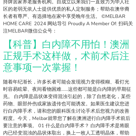
持牌居家养老服务机构。自成立以来我们一直致力为华人社
区的老弱无依人士提供优质的私人定制服务；帮助在澳华裔
长者有尊严、有选择地在家中享受晚年生活。 ©MELBAR
HOME CARE 2024 网站导引 Proudly A Member Of: 扫码关
注MELBAR微信公众号：
【科普】白内障不用怕！澳洲
正规手术这样做，术前术后注
意事项一次掌握！
随着年纪渐长，许多长者可能会发现视力变得模糊、看灯光
时容易眩晕、夜间看物困难……这些都可能是白内障的早期征
兆。 白内障是晶状体变得混浊引起的，除了自然老化，某些
药物、眼部外伤或家族遗传也可能诱发。如果医生建议您进
行白内障手术，请和您的眼科医生讨论手术后您视力的改善
程度。今天，Melbar就带您了解在澳洲进行白内障手术前后
要注意的事项。 01 什么是白内障手术？ 白内障手术是将眼
内已经变混浊的晶状体取出，换上一枚人工透明晶体，帮助