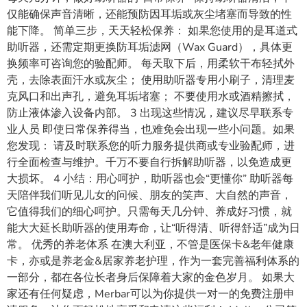
仅能确保声音清晰，还能预防因耳垢或灰尘堵塞而导致的性
能下降。 简单三步，天天轻松保养： 如果您使用的是耳道式
助听器，还需定期更换防耳垢滤网（Wax Guard），具体更
换频率可咨询您的验配师。 每天取下后，用柔软干布轻拭外
壳，去除表面汗水或灰尘； 使用助听器专用小刷子，清理麦
克风口和出声孔，避免耳垢堵塞； 不要使用水或酒精擦拭，
防止液体渗入设备内部。 3 出现这些情况，建议尽早联系专
业人员 即使日常保养得当，也难免会出现一些小问题。如果
您发现： 请及时联系您的听力服务提供商或专业验配师，进
行全面检查与维护。千万不要自行拆解助听器，以免造成更
大损坏。 4 小结：用心呵护，助听器也会“更懂你” 助听器每
天陪伴我们听见儿女的问候、朋友的笑声、大自然的声音，
它值得我们的细心呵护。只需每天几分钟、养成好习惯，就
能大大延长助听器的使用寿命，让“听得清、听得舒适”成为日
常。 优秀的养老体系 在澳大利亚，不管是医保卡&老年健康
卡，亦或是养老金&居家养老护理，作为一套完善福利体系的
一部分，都在各位长者身后保障着大家的金色岁月。 如果大
家还有任何疑虑，Merbar可以为你提供一对一的免费注册申